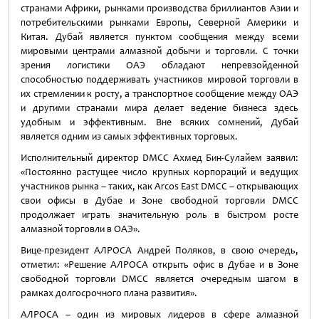
странами Африки, рынками производства бриллиантов Азии и
потребительскими рынками Европы, Северной Америки и
Китая. Дубай является пунктом сообщения между всеми
мировыми центрами алмазной добычи и торговли. С точки
зрения логистики ОАЭ обладают непревзойденной
способностью поддерживать участников мировой торговли в
их стремлении к росту, а транспортное сообщение между ОАЭ
и другими странами мира делает ведение бизнеса здесь
удобным и эффективным. Вне всяких сомнений, Дубай
является одним из самых эффективных торговых.
Исполнительный директор DMCC Ахмед Бин-Сулайем заявил:
«Постоянно растущее число крупных корпораций и ведущих
участников рынка – таких, как Arcos East DMCC – открывающих
свои офисы в Дубае и Зоне свободной торговли DMCC
продолжает играть значительную роль в быстром росте
алмазной торговли в ОАЭ».
Вице-президент АЛРОСА Андрей Поляков, в свою очередь,
отметил: «Решение АЛРОСА открыть офис в Дубае и в Зоне
свободной торговли DMCC является очередным шагом в
рамках долгосрочного плана развития».
АЛРОСА – один из мировых лидеров в сфере алмазной