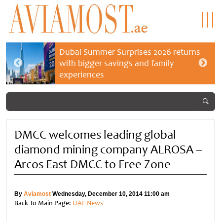
Dubai Summer Surprises 2026 returns
with bigger savings and family
experiences
DMCC welcomes leading global
diamond mining company ALROSA –
Arcos East DMCC to Free Zone
By
Aviamost
Wednesday, December 10, 2014 11:00 am
Back To Main Page:
UAE News