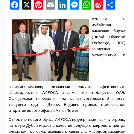
Facebook
X
Pinterest
Email
LinkedIn
Messenger
WhatsApp
Sina
Shar
Weibo
АЛРОСА и
дубайская
алмазная биржа
(Dubai Diamond
Exchange, DDE)
заключили
меморандум о
взаимопонимании, призванный повысить эффективность
взаимодействия АЛРОСА и алмазного сообщества ОАЭ.
Официальная церемония подписания состоялась 8 апреля
текцщего года в Дубае. Недавно прошло официальное
открытие нового офиса в Almas Tower.
Открытие нового офиса АЛРОСА подчеркивает важную роль,
которую Дубай играет в качестве ведущего мирового центра
алмазной торговли, имеющего связи с алмазодобывающими