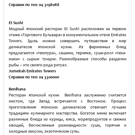
Справки по тел: 04 3198088
Et Sushi
Модный японский ресторан Et Sushi расположен на первом
этаже «Торгового Бульвара» в монументальном отеле Emirates
Towers. Здсеь можно совершить путешествие в мир
деликатесов японской кухни. Из фирменных блюд
предлагаются «темпура», сашими, терияке, суши-ролл «тека-
маки» с сырым тунцом. Разнообразные способы разделки
рыбы – это своего рода ритуал.
Jumeirah Emirates Towers
Справки по тел: 04 3300000
Benihana
Ресторан японской кухни Benihana заслуженно считается
местом, где Запад встречается с Востоком. Процесс
приготовления японских деликатесов отвечает лучшим
традициям кулинарного мастерства. Богатое меню включает
различные блюда из курицы, мяса, морепродуктов и свежих
овощей, бесчисленные разновидности суши, горячие и
холодные закуски, экзотические супы.