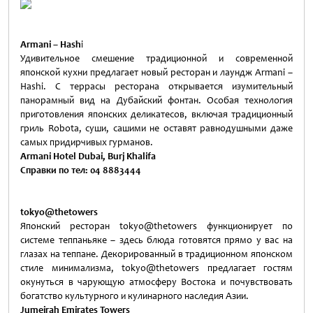
Armani – Hash
i
Удивительное смешение традиционной и современной
японской кухни предлагает новый ресторан и лаундж Armani –
Hashi. С террасы ресторана открывается изумительный
панорамный вид на Дубайский фонтан. Особая технология
приготовления японских деликатесов, включая традиционный
гриль Robota, суши, сашими не оставят равнодушными даже
самых придирчивых гурманов.
Armani Hotel Dubai, Burj Khalifa
Справки по тел: 04 8883444
tokyo@thetowers
Японский ресторан tokyo@thetowers функционирует по
системе теппаньяке – здесь блюда готовятся прямо у вас на
глазах на теппане. Декорированный в традиционном японском
стиле минимализма, tokyo@thetowers предлагает гостям
окунуться в чарующую атмосферу Востока и почувствовать
богатство культурного и кулинарного наследия Азии.
Jumeirah Emirates Towers