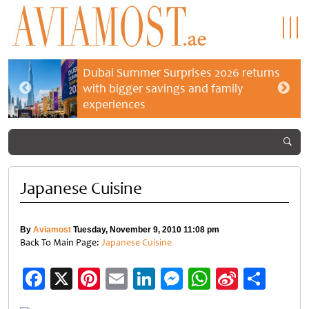
Dubai Summer Surprises 2026 returns
with bigger savings and family
experiences
Japanese Cuisine
By
Aviamost
Tuesday, November 9, 2010 11:08 pm
Back To Main Page:
Japanese Cuisine
Facebook
X
Pinterest
Email
LinkedIn
Messenger
WhatsApp
Sina
Shar
Weibo