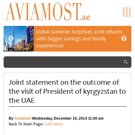
Dubai Summer Surprises 2026 returns
with bigger savings and family
experiences
Joint statement on the outcome of
the visit of President of kyrgyzstan to
the UAE
By
Aviamost
Wednesday, December 10, 2014 11:00 am
Back To Main Page:
UAE News