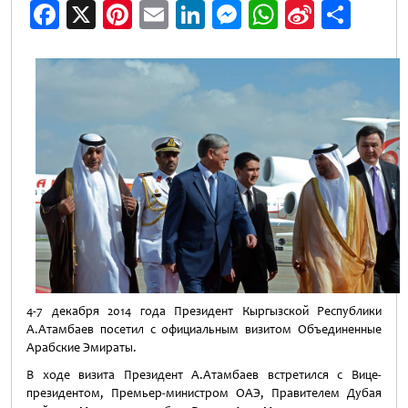
Facebook
X
Pinterest
Email
LinkedIn
Messenger
WhatsApp
Sina
Shar
Weibo
4-7 декабря 2014 года Президент Кыргызской Республики
А.Атамбаев посетил с официальным визитом Объединенные
Арабские Эмираты.
В ходе визита Президент А.Атамбаев встретился с Вице-
президентом, Премьер-министром ОАЭ, Правителем Дубая