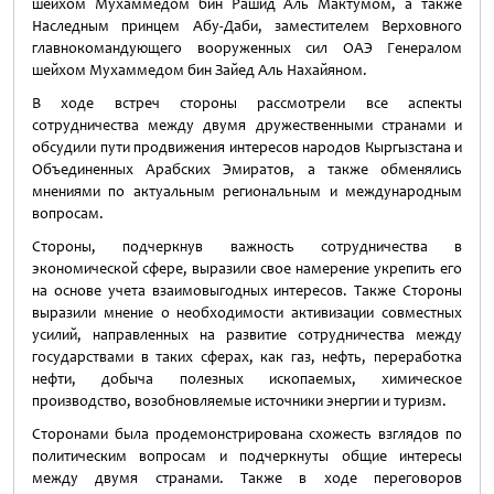
шейхом Мухаммедом бин Рашид Аль Мактумом, а также
Наследным принцем Абу-Даби, заместителем Верховного
главнокомандующего вооруженных сил ОАЭ Генералом
шейхом Мухаммедом бин Зайед Аль Нахайяном.
В ходе встреч стороны рассмотрели все аспекты
сотрудничества между двумя дружественными странами и
обсудили пути продвижения интересов народов Кыргызстана и
Объединенных Арабских Эмиратов, а также обменялись
мнениями по актуальным региональным и международным
вопросам.
Стороны, подчеркнув важность сотрудничества в
экономической сфере, выразили свое намерение укрепить его
на основе учета взаимовыгодных интересов. Также Стороны
выразили мнение о необходимости активизации совместных
усилий, направленных на развитие сотрудничества между
государствами в таких сферах, как газ, нефть, переработка
нефти, добыча полезных ископаемых, химическое
производство, возобновляемые источники энергии и туризм.
Сторонами была продемонстрирована схожесть взглядов по
политическим вопросам и подчеркнуты общие интересы
между двумя странами. Также в ходе переговоров