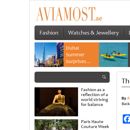
Fashion
Watches & Jewellery
Dubai
Summer
Surprises
2026 returns
with bigger
Th
savings and
family
Fashion as a
experiences
reflection of a
By
A
world striving
Back
for balance
Paris Haute
Couture Week