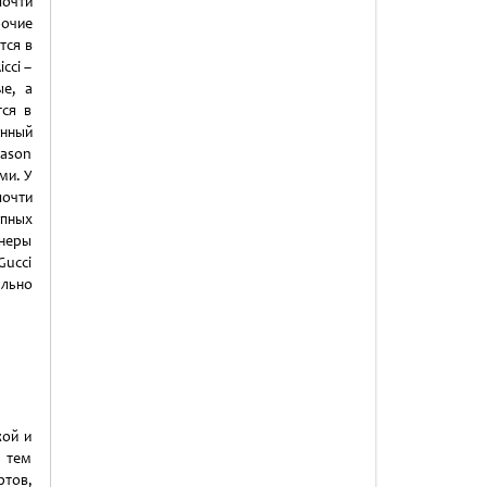
почти
очие
тся в
cci –
ые, а
тся в
инный
Jason
ми. У
очти
упных
йнеры
ucci
ально
кой и
 тем
ртов,