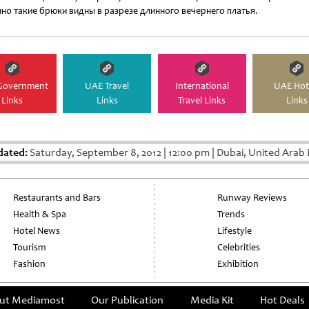
но такие брюки видны в разрезе длинного вечернего платья.
Government
UAE Travel
International
UAE Hot
Links
Links
Travel Links
Links
dated:
Saturday, September 8, 2012
|
12:00 pm
|
Dubai, United Arab 
Restaurants and Bars
Runway Reviews
Health & Spa
Trends
Hotel News
Lifestyle
Tourism
Celebrities
Fashion
Exhibition
ut Mediamost
Our Publication
Media Kit
Hot Deals