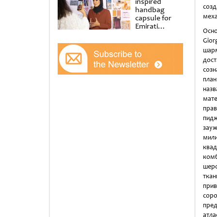
inspired
созд
handbag
меха
capsule for
Emirati
Осно
Women’s Day
Gior
at Al
Shindagha
шар
Museum
дос
соз
план
назв
мате
прав
пидж
зауж
мил
ква
комб
шерс
ткан
прив
сор
пред
атла