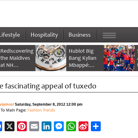
Lifestyle
Hospitality
Business
Rediscovering
Hublot Big
the Maldives
Bang Kylian
at NH
Mbappé:
Collection
Champion’s
Maldives
Timepiece
e fascinating appeal of tuxedo
Reethi Resort
viamost
Saturday, September 8, 2012 12:00 pm
 To Main Page:
Fashion Trends
Facebook
X
Pinterest
Email
LinkedIn
Messenger
WhatsApp
Sina
Share
Weibo