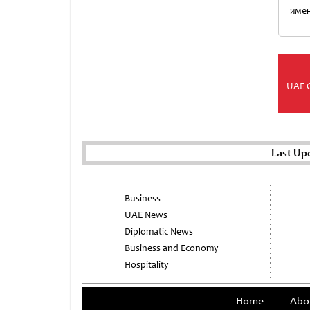
имен
UAE 
Last Up
Business
UAE News
Diplomatic News
Business and Economy
Hospitality
Home
Abo