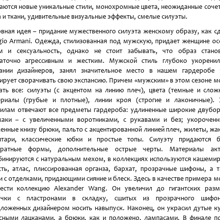
аются новые уникальные стили, монохромные цвета, неожиданные соче
 и ткани, удивительные визуальные эффекты, смелые силуэты.
вная идея – придание мужественного силуэта женскому образу, как с
gio Armani. Одежда, стилизованная под мужскую, придает женщине о
м и сексуальность, однако не стоит забывать, что образ станов
таточно агрессивным и жестким. Мужской стиль глубоко укоренил
нании дизайнеров, занял значительное место в нашем гардеробе 
ирует сворачивать свою экспансию. Причем «мужским» в этом сезоне 
ать все: силуэты (с акцентом на линию плеч), цвета (темные и слож
риалы (грубые и плотные), линии кроя (строгие и лаконичные).
илам отвечают все предметы гардероба: удлиненные широкие двубо
аки – с увеличенными воротниками, с рукавами и без; укорочен
енные книзу брюки, пальто с акцентированной линией плеч, жилеты, жа
итари, классические юбки и простые топы. Силуэту придаются б
дратные формы, дополнительные острые черты. Материалы акт
инируются с натуральным мехом, в коллекциях используются кашеми
ть, атлас, плиссированная органза, бархат, прозрачные шифоны, а 
и с отделками, придающими сияние и блеск. Здесь в качестве примера 
ести коллекцию Alexander Wang. Он увеличил до гигантских раз
очки с пластронами в складку, сшитых из прозрачного шифо
ложенных дизайнером носить навыпуск. Наконец, он украсил дутые к
сными лацканами, а брюки, как и положено, лампасами. В финале п