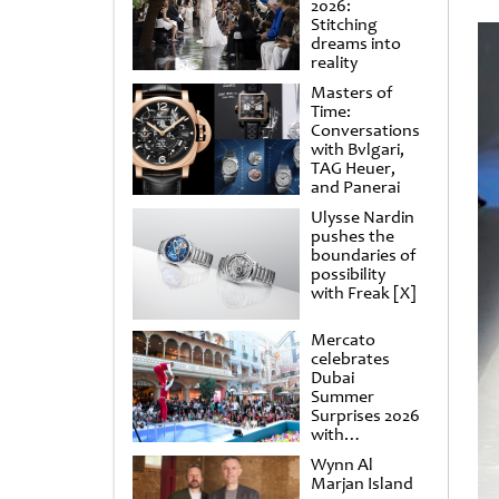
2026:
Stitching
dreams into
reality
Masters of
Time:
Conversations
with Bvlgari,
TAG Heuer,
and Panerai
Ulysse Nardin
pushes the
boundaries of
possibility
with Freak [X]
Mercato
celebrates
Dubai
Summer
Surprises 2026
with
spectacular
Wynn Al
shows and
Marjan Island
raffles