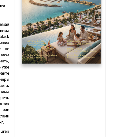
нга
емая
ных
black
ейших
и не
нием
нить,
ь уже
акте
неры
ета.
зима
 речь
ских
 или
пели
г.
ren