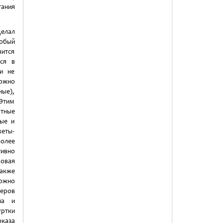
тания
делал
собый
ится
ся в
и не
можно
ные),
 Этим
ртные
ные и
кеты-
олее
ивно
ровая
также
можно
меров
на и
уртки
оказа