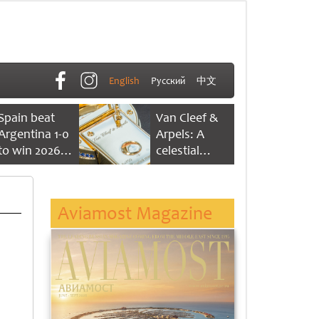
English
Русский
中文
Spain beat
Van Cleef &
Argentina 1-0
Arpels: A
to win 2026
celestial
FIFA World
dance of time
Cup
Aviamost Magazine