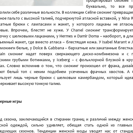
процитировал смокинг 
буквально, то все пр
олили себе различные вольности. В коллекции Celine смокинг превращае
ное пальто с высокой талией, подчеркнутой атласной вставкой, у Nina Ri
атные брюки с лампасами и жакет, у которого лацканы не атласн
вые. Впрочем, блестят не хуже. У Chanel смокинг трансформируе
очку с шелковыми лацканами, у Hermes и Damir Doma – наоборот, в дл
ъемный жакет, где вместо атласа – блестящая кожа. У Isabel Marant и 
мокинги белые, у Dolce & Gabbana – бархатные или закатанные блестка
main смокинг надет поверх сверкающего диско-комбинезона и с п
кими грубыми ботинками, у Iceberg – с фольклорной блузкой в кр
ах. Словно вспомнив о том, что смокинг произошел от фрака, диза
ают белый топ с неким подобием усеченных фрачных хвостов. А G
льзует лишь черные брюки с шелковым камербандом, который иде
еркивает высокую тонкую талию.
ерные игры
д сезона, заключающийся в стирании границ и различий между женс
ской одеждой, сильно удивляет, обещая стать одной из главных
едующих сезонов. Тенденции женской моды уводят нас от станда