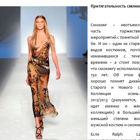
Притягательность смоки
Смокинг – неотъемл
часть торжествен
мероприятий с пометкой 
tie. И он – один из стар
видов костюмов, почт
изменившихся с тече
времени – а стоит пом
что смокингу исполнилос
150 лет. Об этом ф
хорошо помнят дизай
Старого и Нового св
Коллекции осень-
2012/2013 (разумеется,
идет именно о жен
коллекциях) в большей
меньшей степени вос
мужской костюм и смокин
Если Ralph Lau