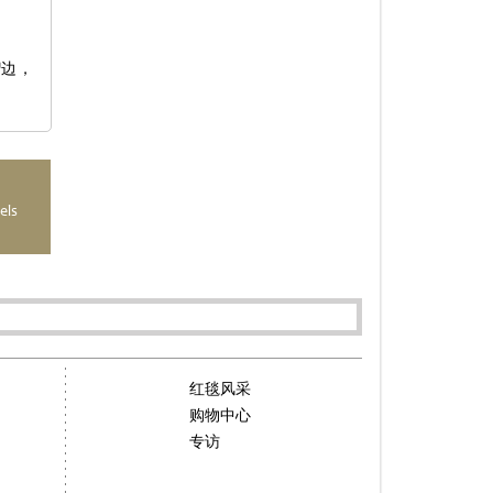
褶边，
els
红毯风采
购物中心
专访