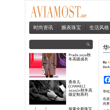
时尚资讯
腕表珠宝
生活风格
华
Prada 2020秋
冬高级成衣
By
A
Back
香奈儿
(CHANEL)
2020/21秋冬高
华伦
级定制系列
在皮
尚界
探索全新珠宝