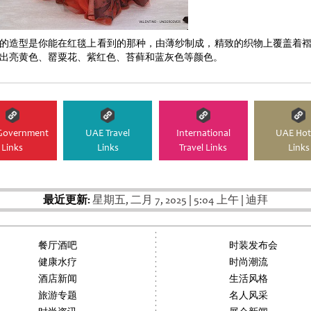
的造型是你能在红毯上看到的那种，由薄纱制成，精致的织物上覆盖着
出亮黄色、罂粟花、紫红色、苔藓和蓝灰色等颜色。
Government
UAE Travel
International
UAE Hot
Links
Links
Travel Links
Links
最近更新:
星期五, 二月 7, 2025
|
5:04 上午
|
迪拜
餐厅酒吧
时装发布会
健康水疗
时尚潮流
酒店新闻
生活风格
旅游专题
名人风采