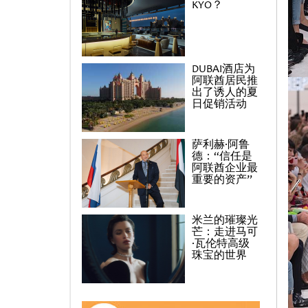
KYO？
DUBAI酒店为
阿联酋居民推
出了诱人的夏
日促销活动
萨利赫·阿鲁
德：“信任是
阿联酋企业最
重要的资产”
米兰的璀璨光
芒：走进马可
·瓦伦特高级
珠宝的世界