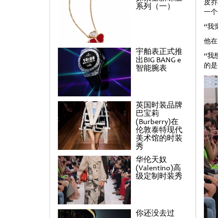
皮乔
系列（一）
一个
“我
他在
宇舶表正式推
“我
出BIG BANG e
的是
智能腕表
英国时装品牌
巴宝莉
(Burberry)在
伦敦泰特现代
美术馆的时装
秀
华伦天奴
(Valentino)高
级定制时装秀
你还没去过