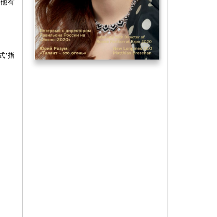
，他有
式’指