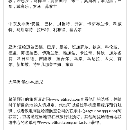
敦，希思罗，马德里，曼彻斯特，米兰，莫斯科，慕尼黑，巴
黎，戴高乐，罗马，苏黎世
中东及非洲:安曼、巴林、贝鲁特、开罗、卡萨布兰卡、科威
特、马斯喀特、拉巴特、利雅得、塞舌尔
亚洲:艾哈迈达巴德、巴库、曼谷、班加罗尔、钦奈、科伦坡、
德里、海德拉巴、伊斯兰堡、雅加达、卡拉奇、科钦、加尔各
答、科日科德、吉隆坡、拉合尔、马累、马尼拉、孟买、首
尔、新加坡、特里凡那普兰姆、东京
大洋洲:墨尔本,悉尼
希望预订的旅客请访问www.etihad.com查看他们的选择，并随
时了解目的地的入境规定。您也可以通过手机应用程序预订航
班，或者致电阿提哈德航空公司的联系中心+971 600 555 666(阿
联酋)，或者通过当地或在线旅行社预订。其他阿提哈德当地联
络中心的名单可在www.etihad.com/contacts上获得。