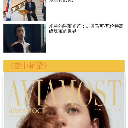
米兰的璀璨光芒：走进马可·瓦伦特高
级珠宝的世界
《空中桥梁》