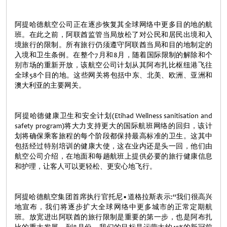
阿提哈德航空公司正在逐步恢复其全球网络中更多目的地的航
班。在此之前，阿联酋监管当局放松了对公民和居民出境和入
境旅行的限制。所有旅行仍须遵守阿联酋当局和目的地制定的
入境和卫生条例。在整个7月和8月，随着国际限制的解除和个
别市场的重新开放，该航空公司计划从其阿布扎比枢纽港飞往
全球58个目的地。这些网关将包括中东、北美、欧洲、亚洲和
澳大利亚的主要网关。
阿提哈德健康卫生和安全计划(Etihad Wellness sanitisation and
safety program)将大力支持更大的国际航班网络的回归，该计
划将确保乘客旅程的每个阶段都保持最高标准的卫生。这其中
包括经过特别培训的健康大使，这在业内还是头一回，他们由
航空公司介绍，在地面和每趟航班上提供必要的旅行健康信息
和护理，让客人可以更轻松、更安心地飞行。
阿提哈德航空集团首席执行官托尼•道格拉斯表示:“我们很高兴
地宣布，我们将逐步扩大全球网络中更多城市的正常定期航
班。放宽进出阿联酋的旅行限制是重要的第一步，也是阿布扎