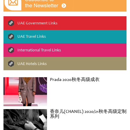
UAE Government Links
UAE Travel Links
International Travel Links
UAE Hotels Links
Prada 2020秋冬高级成衣
香奈儿(CHANEL) 2020/21秋冬高级定制
系列