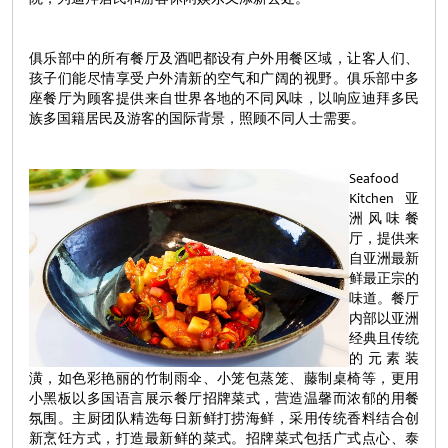
俱乐部中的所有餐厅及酒吧都设有户外用餐区域，让客人们、
孩子们能尽情享受户外清新的空气和广阔的视野。俱乐部中多
座餐厅为顾客提供来自世界各地的不同风味，以响应迪拜多民
族多国籍居民及游客的国际背景，照顾不同人士需要。
Seafood
Kitchen亚
洲风味餐
厅，提供来
自亚洲最新
鲜最正宗的
味道。餐厅
内部以亚洲
经典且传统
的元素装
潢，如色彩艳丽的竹制雨伞、小笼包蒸笼、藤制桌椅等，更用
小黑板以多国语言展示餐厅招牌菜式，营造温馨而浓郁的用餐
氛围。主厨团队精选每日新鲜打捞海鲜，采用传统香料结合创
新烹饪方式，打造最新鲜的菜式。招牌菜式包括广式点心、泰