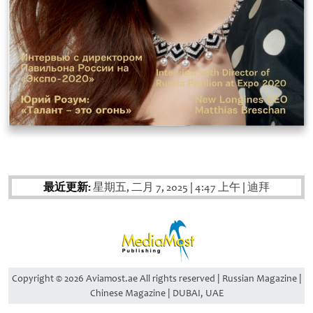
最近更新:
星期五, 二月 7, 2025
|
4:47 上午
|
迪拜
Copyright © 2026 Aviamost.ae All rights reserved | Russian Magazine |
Chinese Magazine | DUBAI, UAE