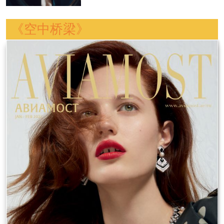
《空中桥梁》