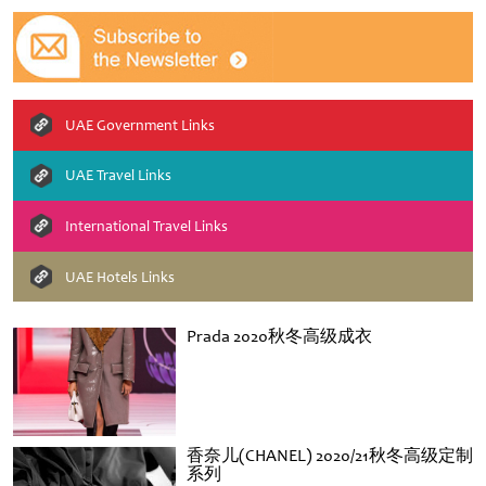
UAE Government Links
UAE Travel Links
International Travel Links
UAE Hotels Links
Prada 2020秋冬高级成衣
香奈儿(CHANEL) 2020/21秋冬高级定制
系列