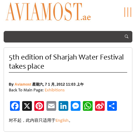
5th edition of Sharjah Water Festival
takes place
By
Aviamost
星期六, 7 1 月, 2012 11:03 上午
Back To Main Page:
Exhibitions
Facebook
X
Pinterest
Email
LinkedIn
Messenger
WhatsApp
Sina
分
Weibo
享
对不起，此内容只适用于
English
。