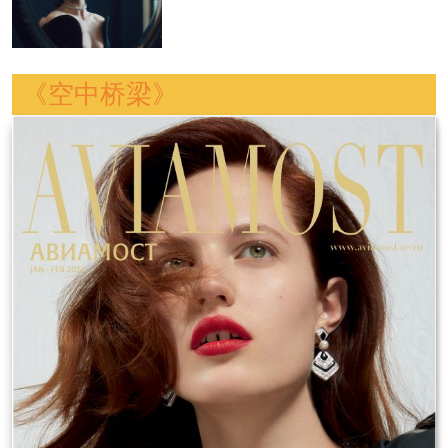
《空中桥梁》