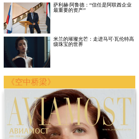
萨利赫·阿鲁德：“信任是阿联酋企业
最重要的资产”
米兰的璀璨光芒：走进马可·瓦伦特高
级珠宝的世界
《空中桥梁》