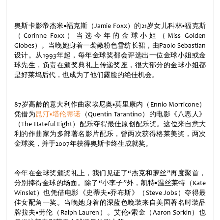
奥斯卡影帝杰米▪福克斯（Jamie Foxx）的21岁女儿科林▪福克斯
（Corinne Foxx）当选今年的金球小姐（Miss Golden
Globes）。当晚她身着一袭嫩粉色雪纺长裙，由Paolo Sebastian
设计。从1993年起，每年金球奖都会评选出一位金球小姐或金
球先生，负责在颁奖典礼上传递奖座，很大部分的金球小姐都
是好莱坞后代，也成为了他们露脸的绝佳机会。
87岁高龄的意大利作曲家埃尼奥▪莫里康内（Ennio Morricone）
凭借为
昆汀▪塔伦蒂诺
（Quentin Tarantino）的电影《八恶人》
（The Hateful Eight）配乐夺得最佳原创配乐奖。这位来自意大
利的作曲家为多部著名影片配乐，曾两次获得格莱美奖，两次
金球奖，并于2007年获得奥斯卡终生成就奖。
今年在金球奖颁奖礼上，我们见证了“杰克和萝丝”再度聚首，
分别捧得金球的场面。除了“小李子”外，凯特▪温丝莱特（Kate
Winslet）也凭借电影《史蒂夫▪乔布斯》（Steve Jobs）夺得最
佳女配角一奖。当晚她身着的深蓝色晚装来自美国著名时装品
牌拉夫▪劳伦（Ralph Lauren）。艾伦▪索金（Aaron Sorkin）也