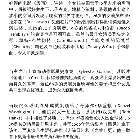
好评的电影《房间》，讲述一个女孩被囚禁于10平方米的房间
中，后被强奸并生下儿子杰克。她精心策划，带领他逃出这个
狭小的空间后发现，现实的世界才更可怕。26岁的女演员布里▪
拉尔森（Brie Larson）凭借在片中的出色演出获得剧情类最佳女
演员奖，而她的儿子扮演者、9岁的雅各布▪川伯雷（Jacob
Tremblay）的表演也是可圈可点。虽然与最佳女演员奖失之交
臂，凯特▪布兰切特（Cate Blanchett）当晚身着的纪梵希
（Givenchy）粉色及白色晚装和蒂凡尼（Tiffany & Co.）手镯搭
配，令人印象深刻。
当主席台上宣布动作影星史泰龙（Sylvester Stallone）以影片
《奎迪》（Creed）获得最佳男配角奖时，观众席上爆发出热烈
而持久的掌声。这位69岁的男演员当晚与他的妻子和三个女儿
共同出现在红毯上，成为众人瞩目焦点。
当晚的金球奖终身成就奖颁给了丹泽尔▪华盛顿（Danzel
Washington），他携家人一起上台，从汤姆▪汉克斯（Tom
Hanks）手中接过了奖项。丹泽尔·华盛顿曾8次入围金球奖，6
次提名剧情类最佳男主角，并于2000年凭借影片《飓风》拿下
该奖。而其演艺生涯代表作《训练日》和《光荣》更让他一举
拿下奥斯卡最佳男主角和最佳男配角。