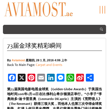
73届金球奖精彩瞬间
By
Aviamost
星期四, 28 1 月, 2016 4:06 上午
Back To Main Page:
Carpet and Events
Facebook
X
Pinterest
Email
LinkedIn
Messenger
WhatsApp
Sina
分
Weibo
享
第
73
届美国电影电视金球奖（
Golden Globe Awards
）于美国当
地时间
2016
年
1
月
10
日在比佛利山希尔顿酒店举行。“小李子”李
奥纳多
▪
迪卡普里奥（
Leonardo DiCaprio
）主演的《荒野猎人》
（
The Revenant
）获得三项大奖，而他本人也第三次夺得金球奖
影帝。红毯上依旧星光熠熠，女星们穿着当季热门设计师晚装