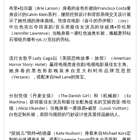
布里▪拉尔森（Brie Larson）身着的金色长裙由Francisco Costa量
身设计的Calvin Klein系列，腰部挖剪设计和背部系绳交叉设计展
示了她性感的身体曲线。凭借在电影《奋斗的乔伊斯》（Joy）
中出色演出夺得喜剧/音乐类最佳女演员的珍妮佛▪劳伦斯
（Jennifer Lawrence）当晚身着一袭红色迪奥长裙，佩戴萧邦钻
石项链共缀有156.77克拉的亮钻。
流行女歌手Lady Gaga以《美国恐怖故事：旅馆》（American
Horror Story: Hotel）赢得电视类迷你剧/电视电影最佳女主角。
她身着的黑色剪影晚装来自意大利时尚品牌范思哲
（Versace），搭配来自Neil Lane的珠宝。
分别凭借《丹麦女孩》（The Danish Girl）和《机械姬》（Ex
Machina）获得最佳女演员和最佳女配角提名的艾丽西亚·维坎
德（Alicia Vikander）当晚身着一袭路易▪威登（Louis Vuitton）
白色定制长裙，肩部与颈部的巧妙设计使其显得温婉动人。
“甜姐儿”凯特▪哈德森（Kate Hudson）身着来自Michael Kors定
制的分体裸色礼服，搭配Giuseppe Zanotti防水台高跟鞋。佩戴