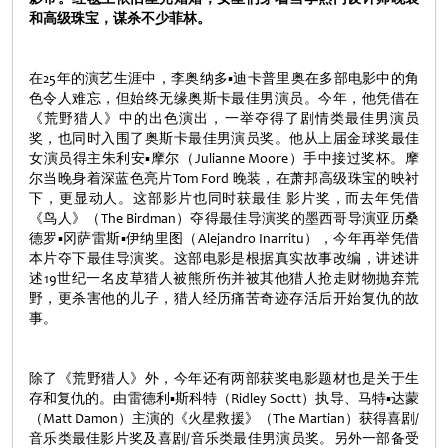
和高级珠宝，谋杀不少菲林。
在25年的演艺生涯中，李奥纳多▪迪卡普里奥在多部电影中的角
色令人难忘，但始终无缘奥斯卡最佳男演员。今年，他凭借在
《荒野猎人》中的出色演出，一举夺得了剧情类最佳男演员
奖，也同时入围了奥斯卡最佳男演员奖。他从上届金球奖最佳
女演员得主朱利安▪摩尔（Julianne Moore）手中接过奖杯。摩
尔当晚身着深蓝色亮片Tom Ford 晚装，在萧邦高级珠宝的映衬
下，更显动人。这部影片也同时获最佳 影片奖，而去年凭借
《鸟人》（The Birdman）夺得最佳导演奖的墨西哥导演亚历桑
德罗▪冈萨雷斯▪伊纳里图（Alejandro Inarritu），今年再举凭借
本片夺下最佳导演奖。这部电影是根据真实故事改编，讲述讲
述19世纪一名皮草猎人被熊所伤并被其他猎人抢走财物抛弃荒
野，更杀害他的儿子，猎人经历痛苦奇迹存活后开始复仇的故
事。
除了《荒野猎人》外，今年还有两部获奖电影题材也是关于生
存和复仇的。由雷德利▪斯科特（Ridley Soctt）执导、马特▪达蒙
（Matt Damon）主演的《火星救援》（The Martian）获得喜剧/
音乐类最佳影片奖及喜剧/音乐类最佳男演员奖。另外一部备受