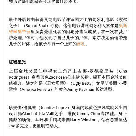
凭借这部电影获得金球奖最佳剧本奖。
最佳外语片由获得戛纳电影节评审团大奖的匈牙利电影《索尔
之子》（Son of Saul）夺得。这部电影讲述匈牙利人索尔是
奥斯
维辛集中营
里负责处理死者的囚犯分遣队成员，在一次在焚尸
炉处理尸体时，他发现了自己儿子的尸体。索尔决定偷偷带走
儿子的尸体，给孩子举行一个正式的
葬礼
。
红毯星光
上届金球奖最佳电视女主角得主吉娜▪罗德格里兹（Gina
Rodriguez）身着蓝色Zac Posen公主款长裙，揭开本届金球奖红
毯盛典。随之的是《丑女贝蒂》（Ugly Betty）女星艾美丽卡▪费
雷拉（America Ferrera）的黄色Jenny Packham长裙造型。
珍妮佛▪洛佩兹（Jennifer Lopez）身着的鹅黄色披风式晚装出自
设计师Giambattista Valli之手，搭配Jummy Choo高跟鞋。身上
佩戴的项链、耳环和手镯均来自Harry Winston，钻石总重量达
200多克拉，更显明艳动人。