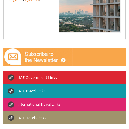
UAE Government Links
UAE Travel Links
International Travel Links
UAE Hotels Links