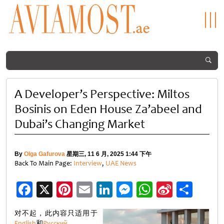
A Developer’s Perspective: Miltos
Bosinis on Eden House Za’abeel and
Dubai’s Changing Market
By
Olga Gafurova
星期三, 11 6 月, 2025 1:44 下午
Back To Main Page:
Interview
,
UAE News
Facebook
X
Pinterest
Email
LinkedIn
Messenger
WhatsApp
Sina
分
Weibo
享
对不起，此内容只适用于
English
和
Русский
。