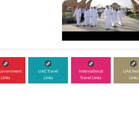
Government
UAE Travel
International
UAE Hot
Links
Links
Travel Links
Links