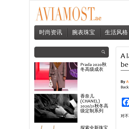
时尚资讯
腕表珠宝
生活风格
A 
be
Prada 2020秋
冬高级成衣
By
A
Back
香奈儿
(CHANEL)
2020/21秋冬高
级定制系列
对不
探索全新珠宝