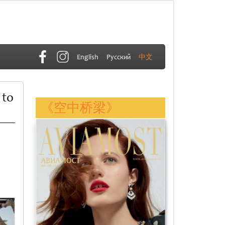
English
Русский
中文
 to
《空中桥梁》