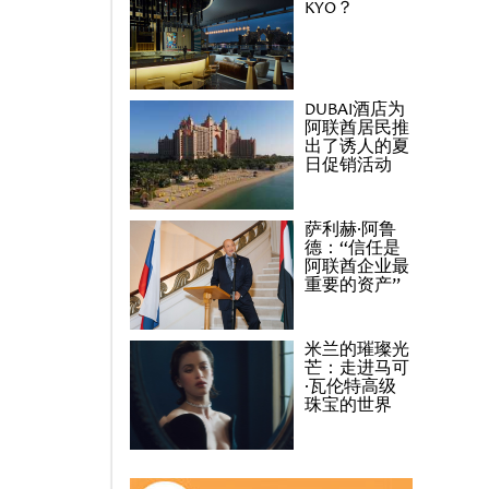
KYO？
DUBAI酒店为
阿联酋居民推
出了诱人的夏
日促销活动
萨利赫·阿鲁
德：“信任是
阿联酋企业最
重要的资产”
米兰的璀璨光
芒：走进马可
·瓦伦特高级
珠宝的世界