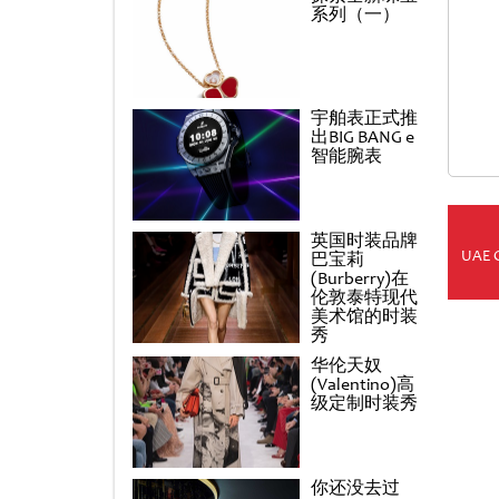
系列（一）
宇舶表正式推
出BIG BANG e
智能腕表
英国时装品牌
UAE 
巴宝莉
(Burberry)在
伦敦泰特现代
美术馆的时装
秀
华伦天奴
(Valentino)高
级定制时装秀
你还没去过