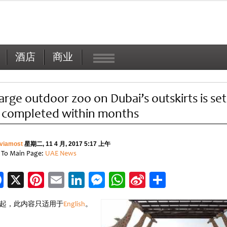
酒店
商业
large outdoor zoo on Dubai’s outskirts is set
 completed within months
viamost
星期二, 11 4 月, 2017 5:17 上午
 To Main Page:
UAE News
Facebook
X
Pinterest
Email
LinkedIn
Messenger
WhatsApp
Sina
分
Weibo
享
起，此内容只适用于
English
。