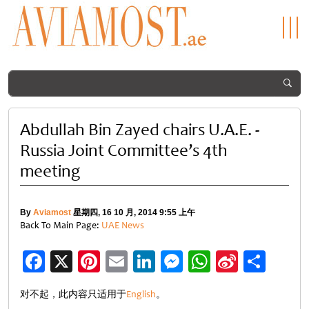
Abdullah Bin Zayed chairs U.A.E. -
Russia Joint Committee’s 4th
meeting
By
Aviamost
星期四, 16 10 月, 2014 9:55 上午
Back To Main Page:
UAE News
Facebook
X
Pinterest
Email
LinkedIn
Messenger
WhatsApp
Sina
分
Weibo
享
对不起，此内容只适用于
English
。