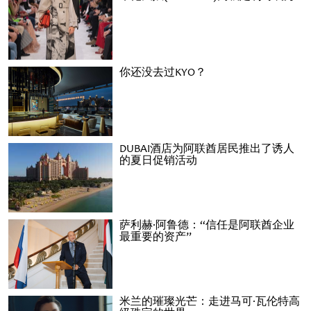
你还没去过KYO？
DUBAI酒店为阿联酋居民推出了诱人
的夏日促销活动
萨利赫·阿鲁德：“信任是阿联酋企业
最重要的资产”
米兰的璀璨光芒：走进马可·瓦伦特高