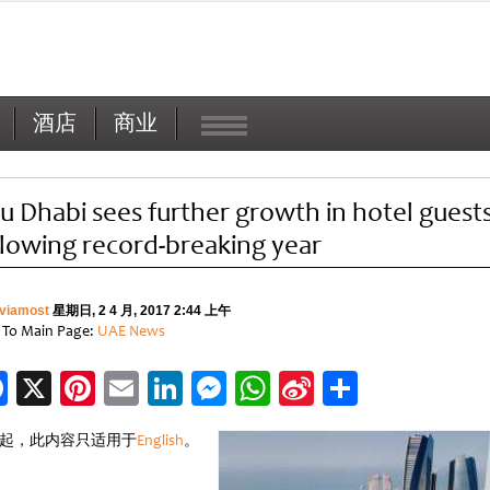
酒店
商业
u Dhabi sees further growth in hotel guest
llowing record-breaking year
viamost
星期日, 2 4 月, 2017 2:44 上午
 To Main Page:
UAE News
Facebook
X
Pinterest
Email
LinkedIn
Messenger
WhatsApp
Sina
分
Weibo
享
起，此内容只适用于
English
。