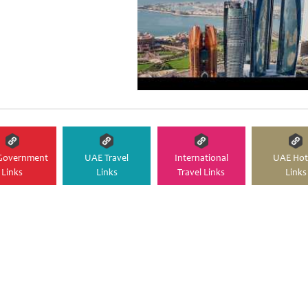
Government
UAE Travel
International
UAE Hot
Links
Links
Travel Links
Links