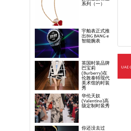
系列（一）
宇舶表正式推
出BIG BANG e
智能腕表
英国时装品牌
UAE 
巴宝莉
(Burberry)在
伦敦泰特现代
美术馆的时装
秀
华伦天奴
(Valentino)高
级定制时装秀
你还没去过