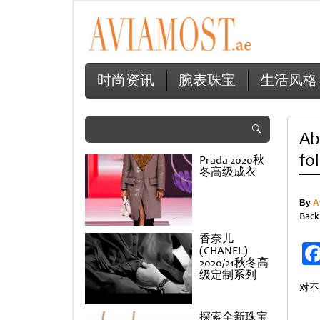
时尚资讯
腕表珠宝
生活风格
Ab
fo
Prada 2020秋
冬高级成衣
By
A
Back
香奈儿
(CHANEL)
2020/21秋冬高
级定制系列
对不
探索全新珠宝