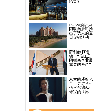
KYO？
DUBAI酒店为
阿联酋居民推
出了诱人的夏
日促销活动
萨利赫·阿鲁
德：“信任是
阿联酋企业最
重要的资产”
米兰的璀璨光
芒：走进马可
·瓦伦特高级
珠宝的世界