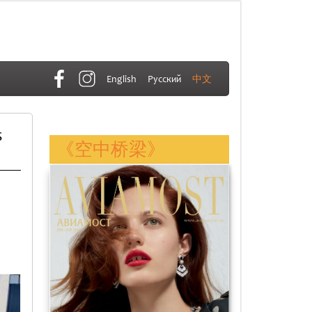
English
Русский
中文
s
《空中桥梁》