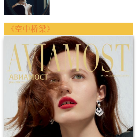
《空中桥梁》