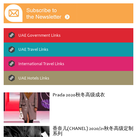
UAE Government Links
UAE Travel Links
International Travel Links
UAE Hotels Links
Prada 2020秋冬高级成衣
香奈儿(CHANEL) 2020/21秋冬高级定制
系列