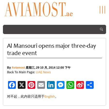
Al Mansouri opens major three-day
trade event
By
Aviamost
星期三, 29 10 月, 2014 12:00 下午
Back To Main Page:
UAE News
Facebook
X
Pinterest
Email
LinkedIn
Messenger
WhatsApp
Sina
分
Weibo
享
对不起，此内容只适用于
English
。