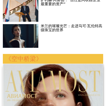
萨利赫·阿鲁德：“信任是阿联酋企业
最重要的资产”
米兰的璀璨光芒：走进马可·瓦伦特高
级珠宝的世界
《空中桥梁》