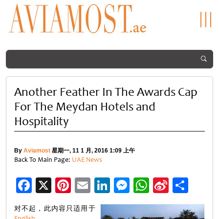
Another Feather In The Awards Cap
For The Meydan Hotels and
Hospitality
By
Aviamost
星期一, 11 1 月, 2016 1:09 上午
Back To Main Page:
UAE News
Facebook
X
Pinterest
Email
LinkedIn
Messenger
WhatsApp
Sina
分
Weibo
享
对不起，此内容只适用于
English
。