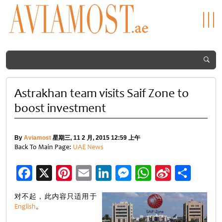
Astrakhan team visits Saif Zone to
boost investment
By
Aviamost
星期三, 11 2 月, 2015 12:59 上午
Back To Main Page:
UAE News
Facebook
X
Pinterest
Email
LinkedIn
Messenger
WhatsApp
Sina
分
Weibo
享
对不起，此内容只适用于
English
。