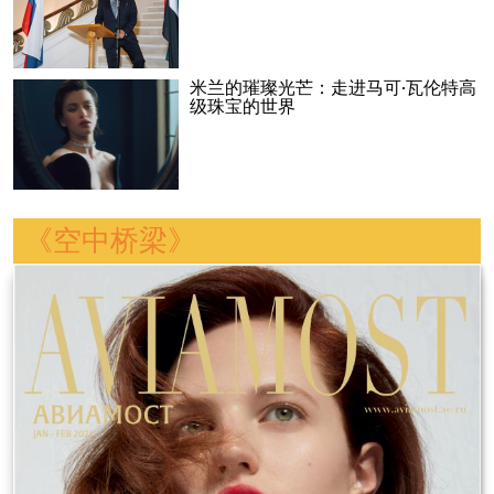
米兰的璀璨光芒：走进马可·瓦伦特高
级珠宝的世界
《空中桥梁》