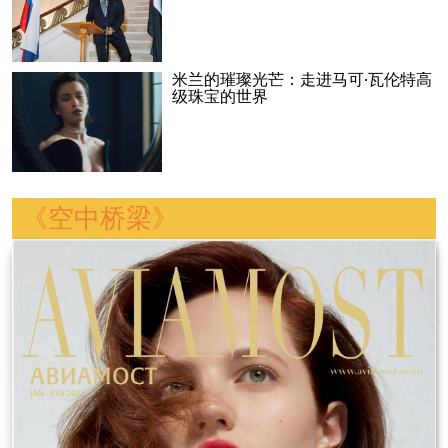
米兰的璀璨光芒：走进马可·瓦伦特高
级珠宝的世界
《空中桥梁》