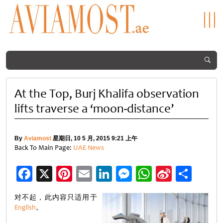
At the Top, Burj Khalifa observation
lifts traverse a ‘moon-distance’
By
Aviamost
星期日, 10 5 月, 2015 9:21 上午
Back To Main Page:
UAE News
Facebook
X
Pinterest
Email
LinkedIn
Messenger
WhatsApp
Sina
分
Weibo
享
对不起，此内容只适用于
English
。