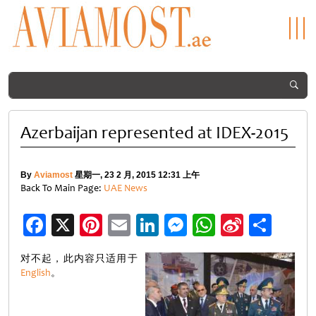
Azerbaijan represented at IDEX-2015
By
Aviamost
星期一, 23 2 月, 2015 12:31 上午
Back To Main Page:
UAE News
Facebook
X
Pinterest
Email
LinkedIn
Messenger
WhatsApp
Sina
分
Weibo
享
对不起，此内容只适用于
English
。