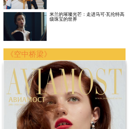
米兰的璀璨光芒：走进马可·瓦伦特高
级珠宝的世界
《空中桥梁》