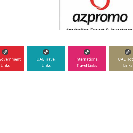
Government
UAE Travel
International
UAE Hot
Links
Links
Travel Links
Links