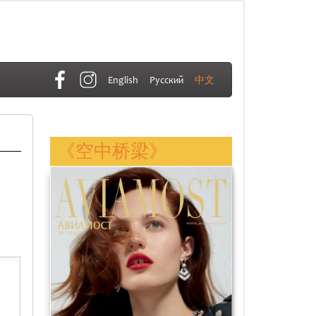
English
Русский
中文
《空中桥梁》