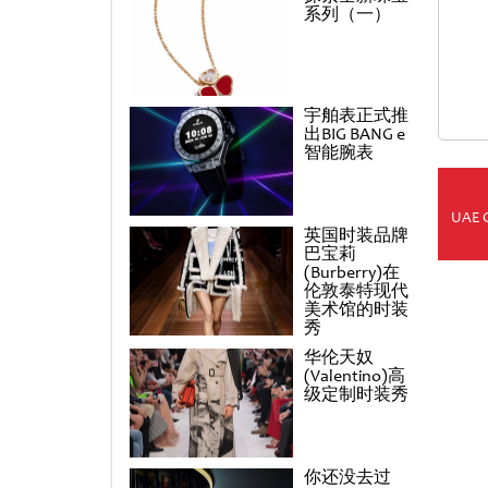
系列（一）
宇舶表正式推
出BIG BANG e
智能腕表
UAE 
英国时装品牌
巴宝莉
(Burberry)在
伦敦泰特现代
美术馆的时装
秀
华伦天奴
(Valentino)高
级定制时装秀
你还没去过