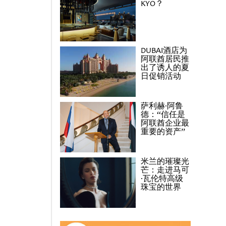
KYO？
DUBAI酒店为
阿联酋居民推
出了诱人的夏
日促销活动
萨利赫·阿鲁
德：“信任是
阿联酋企业最
重要的资产”
米兰的璀璨光
芒：走进马可
·瓦伦特高级
珠宝的世界