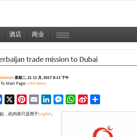
酒店
商业
erbaijan trade mission to Dubai
viamost
星期二, 21 11 月, 2017 8:13 下午
 To Main Page:
UAE News
Facebook
X
Pinterest
Email
LinkedIn
Messenger
WhatsApp
Sina
分
Weibo
享
起，此内容只适用于
English
。