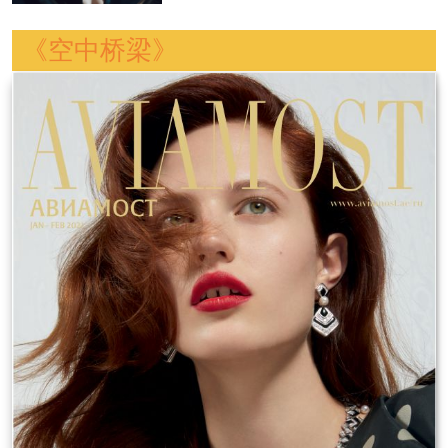
《空中桥梁》