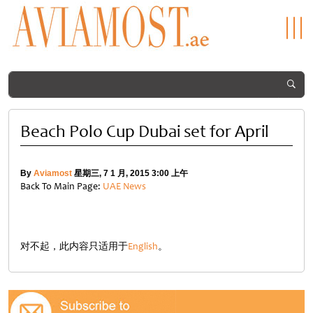
Beach Polo Cup Dubai set for April
By
Aviamost
星期三, 7 1 月, 2015 3:00 上午
Back To Main Page:
UAE News
对不起，此内容只适用于
English
。