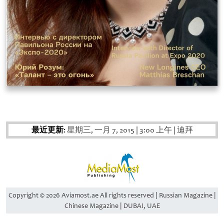
最近更新:
星期三, 一月 7, 2015
|
3:00 上午
|
迪拜
Copyright © 2026 Aviamost.ae All rights reserved | Russian Magazine |
Chinese Magazine | DUBAI, UAE