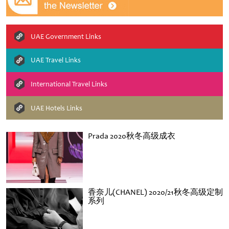
UAE Government Links
UAE Travel Links
International Travel Links
UAE Hotels Links
Prada 2020秋冬高级成衣
香奈儿(CHANEL) 2020/21秋冬高级定制
系列