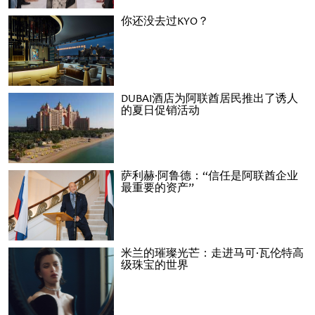
你还没去过KYO？
DUBAI酒店为阿联酋居民推出了诱人
的夏日促销活动
萨利赫·阿鲁德：“信任是阿联酋企业
最重要的资产”
米兰的璀璨光芒：走进马可·瓦伦特高
级珠宝的世界