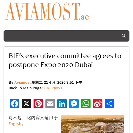
BIE’s executive committee agrees to
postpone Expo 2020 Dubai
By
Aviamost
星期二, 21 4 月, 2020 3:51 下午
Back To Main Page:
UAE News
Facebook
X
Pinterest
Email
LinkedIn
Messenger
WhatsApp
Sina
分
Weibo
享
对不起，此内容只适用于
English
。