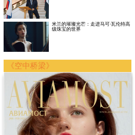
米兰的璀璨光芒：走进马可·瓦伦特高
级珠宝的世界
《空中桥梁》