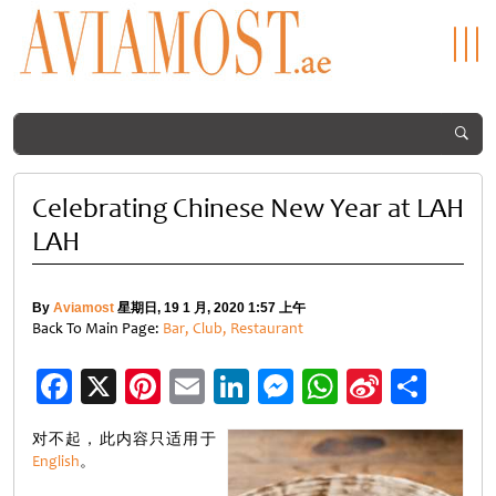
Celebrating Chinese New Year at LAH
LAH
By
Aviamost
星期日, 19 1 月, 2020 1:57 上午
Back To Main Page:
Bar, Club, Restaurant
Facebook
X
Pinterest
Email
LinkedIn
Messenger
WhatsApp
Sina
分
Weibo
享
对不起，此内容只适用于
English
。