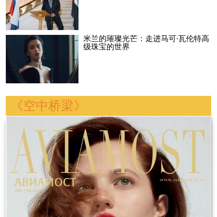
米兰的璀璨光芒：走进马可·瓦伦特高
级珠宝的世界
《空中桥梁》