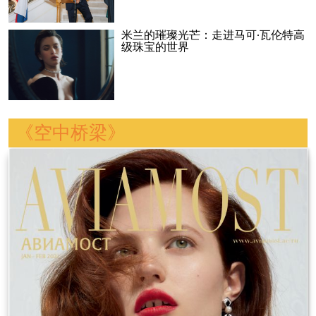
米兰的璀璨光芒：走进马可·瓦伦特高
级珠宝的世界
《空中桥梁》