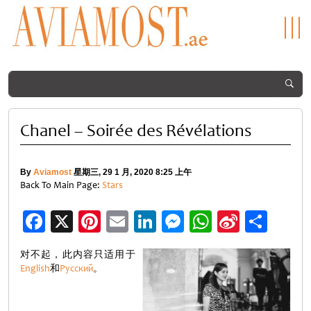
Chanel – Soirée des Révélations
By
Aviamost
星期三, 29 1 月, 2020 8:25 上午
Back To Main Page:
Stars
Facebook
X
Pinterest
Email
LinkedIn
Messenger
WhatsApp
Sina
分
Weibo
享
对不起，此内容只适用于
English
和
Русский
。