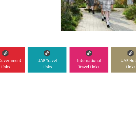
Government
UAE Travel
International
UAE Hot
Links
Links
Travel Links
Links