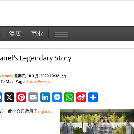
酒店
商业
anel’s Legendary Story
viamost
星期三, 18 3 月, 2020 10:32 上午
 To Main Page:
Show Reviews
Facebook
X
Pinterest
Email
LinkedIn
Messenger
WhatsApp
Sina
分
Weibo
享
起，此内容只适用于
English
。