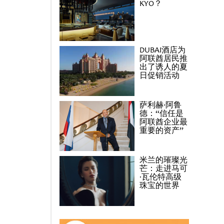
KYO？
DUBAI酒店为
阿联酋居民推
出了诱人的夏
日促销活动
萨利赫·阿鲁
德：“信任是
阿联酋企业最
重要的资产”
米兰的璀璨光
芒：走进马可
·瓦伦特高级
珠宝的世界