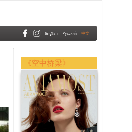
English
Русский
中文
《空中桥梁》