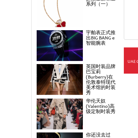
系列（一）
宇舶表正式推
出BIG BANG e
智能腕表
UAE 
英国时装品牌
巴宝莉
(Burberry)在
伦敦泰特现代
美术馆的时装
秀
华伦天奴
(Valentino)高
级定制时装秀
你还没去过