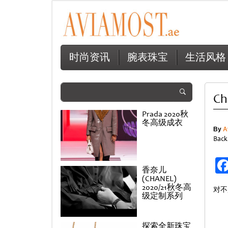
时尚资讯
腕表珠宝
生活风格
Ch
Prada 2020秋
冬高级成衣
By
A
Back
香奈儿
(CHANEL)
2020/21秋冬高
对不
级定制系列
探索全新珠宝