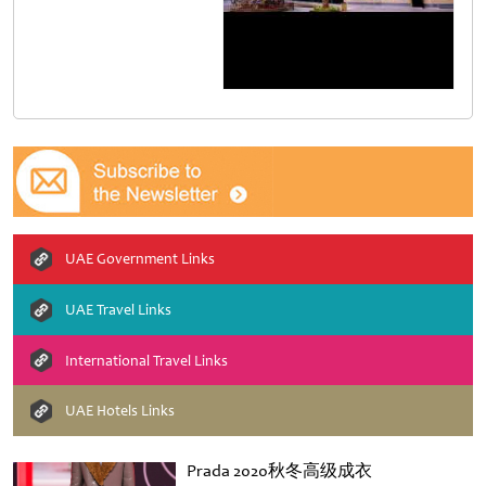
UAE Government Links
UAE Travel Links
International Travel Links
UAE Hotels Links
Prada 2020秋冬高级成衣