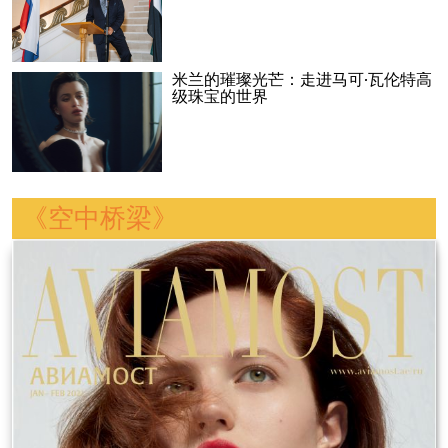
米兰的璀璨光芒：走进马可·瓦伦特高
级珠宝的世界
《空中桥梁》