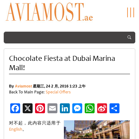
Chocolate Fiesta at Dubai Marina
Mall!
By
Aviamost
星期三, 24 2 月, 2016 1:23 上午
Back To Main Page:
Special Offers
Facebook
X
Pinterest
Email
LinkedIn
Messenger
WhatsApp
Sina
分
Weibo
享
对不起，此内容只适用于
English
。