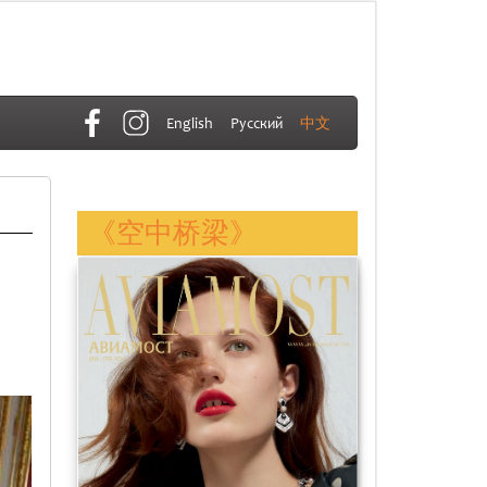
English
Русский
中文
《空中桥梁》