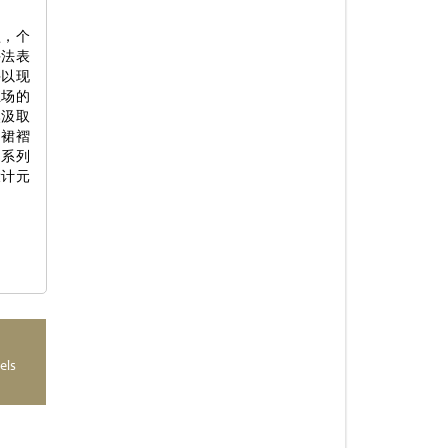
盈，个
手法表
并以现
立场的
然汲取
、裙褶
创系列
设计元
els