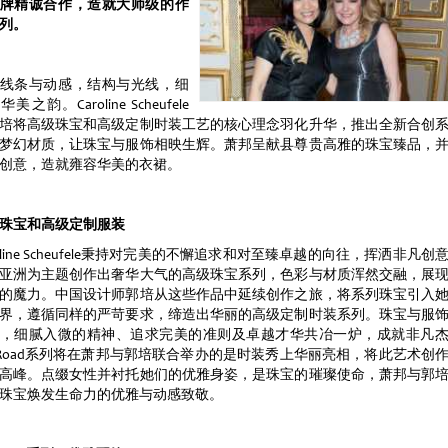
牌精诚合作，造就大师级的作
列。
线条与动感，结构与光线，细
美之韵。Caroline Scheufele
培将高级珠宝和高级定制时装工艺的核心理念羽化升华，推出全新合创
梦幻材质，让珠宝与服饰相映生辉。萧邦呈献县尊贵高雅的珠宝臻品，
创意，造就雍容华美的衣裙。
珠宝和高级定制服装
roline Scheufele秉持对完美的不懈追求和对至臻卓越的向往，挥洒非凡创
亚洲为主题创作出奢华大气的高级珠宝系列，色彩与材质浑然交融，展
的魔力。中国设计师郭培从这些作品中延续创作之旅，将系列珠宝引入
界，遵循同样的严苛要求，缔造出华丽的高级定制时装系列。珠宝与服
，细腻入微的精神、追求完美的准则及卓越才华共冶一炉，成就非凡
lk Road系列将在萧邦与郭培联合举办的是时装秀上华丽亮相，将此艺术创
高峰。点缀女性并衬托她们的优雅身姿，是珠宝的璀璨使命，萧邦与郭
珠宝焕发生命力的优雅与动感致敬。