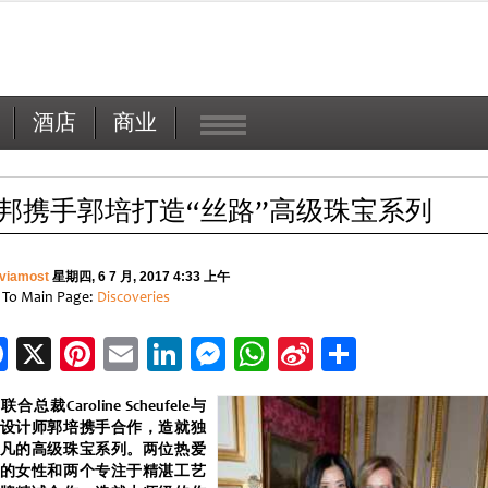
酒店
商业
邦携手郭培打造“丝路”高级珠宝系列
viamost
星期四, 6 7 月, 2017 4:33 上午
 To Main Page:
Discoveries
Facebook
X
Pinterest
Email
LinkedIn
Messenger
WhatsApp
Sina
分
Weibo
享
合总裁Caroline Scheufele与
设计师郭培携手合作，造就独
凡的高级珠宝系列。两位热爱
的女性和两个专注于精湛工艺