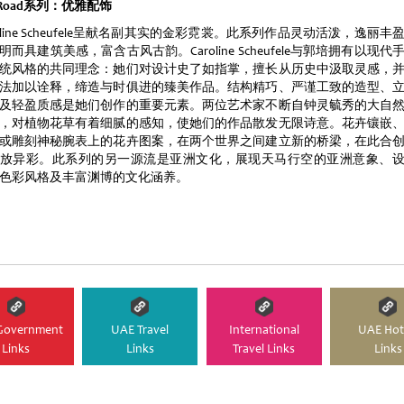
k Road系列：优雅配饰
roline Scheufele呈献名副其实的金彩霓裳。此系列作品灵动活泼，逸丽丰
明而具建筑美感，富含古风古韵。Caroline Scheufele与郭培拥有以现代
统风格的共同理念：她们对设计史了如指掌，擅长从历史中汲取灵感，
法加以诠释，缔造与时俱进的臻美作品。结构精巧、严谨工致的造型、
及轻盈质感是她们创作的重要元素。两位艺术家不断自钟灵毓秀的大自
，对植物花草有着细腻的感知，使她们的作品散发无限诗意。花卉镶嵌
或雕刻神秘腕表上的花卉图案，在两个世界之间建立新的桥梁，在此合
放异彩。此系列的另一源流是亚洲文化，展现天马行空的亚洲意象、
色彩风格及丰富渊博的文化涵养。
Government
UAE Travel
International
UAE Hot
Links
Links
Travel Links
Links