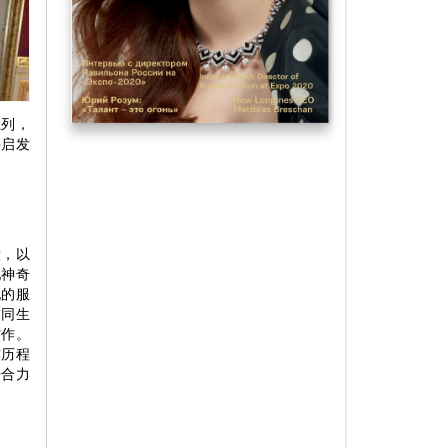
系列，
并启发
意，以
现神奇
她的服
饰同生
杰作。
作历程
培合力