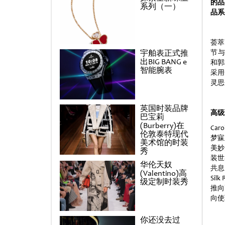
的品
系列（一）
品系
荟萃
宇舶表正式推
节与华
出BIG BANG e
和郭
智能腕表
采用
灵思
英国时装品牌
高级
巴宝莉
(Burberry)在
Ca
伦敦泰特现代
梦寐
美术馆的时装
美妙
秀
装世
华伦天奴
共息
(Valentino)高
Si
级定制时装秀
推向
向使
你还没去过