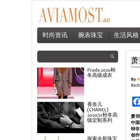
时尚资讯
腕表珠宝
生活风格
萧
Prada 2020秋
冬高级成衣
By
A
Back
香奈儿
(CHANEL)
2020/21秋冬高
萧邦联
级定制系列
中国
特非
创作
探索全新珠宝