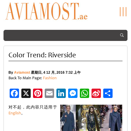
Color Trend: Riverside
By
Aviamost
星期日, 4 12 月, 2016 7:32 上午
Back To Main Page:
Fashion
Facebook
X
Pinterest
Email
LinkedIn
Messenger
WhatsApp
Sina
分
Weibo
享
对不起，此内容只适用于
English
。