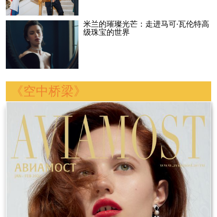
米兰的璀璨光芒：走进马可·瓦伦特高
级珠宝的世界
《空中桥梁》