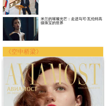
米兰的璀璨光芒：走进马可·瓦伦特高
级珠宝的世界
《空中桥梁》