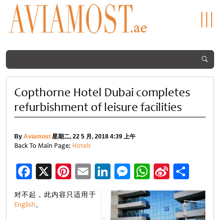
Copthorne Hotel Dubai completes
refurbishment of leisure facilities
By
Aviamost
星期二, 22 5 月, 2018 4:39 上午
Back To Main Page:
Hotels
Facebook
X
Pinterest
Email
LinkedIn
Messenger
WhatsApp
Sina
分
Weibo
享
对不起，此内容只适用于
English
。