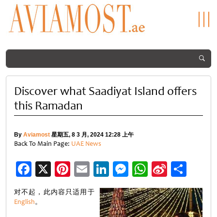
Discover what Saadiyat Island offers
this Ramadan
By
Aviamost
星期五, 8 3 月, 2024 12:28 上午
Back To Main Page:
UAE News
Facebook
X
Pinterest
Email
LinkedIn
Messenger
WhatsApp
Sina
分
Weibo
享
对不起，此内容只适用于
English
。