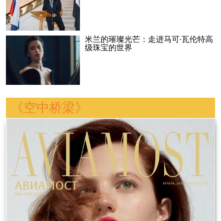
米兰的璀璨光芒：走进马可·瓦伦特高
级珠宝的世界
《空中桥梁》