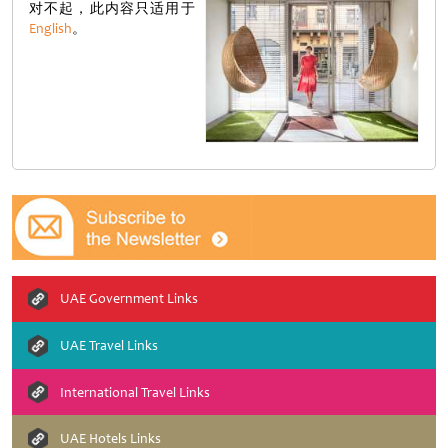
对不起，此内容只适用于
English
。
UAE Government Links
UAE Travel Links
International Travel Links
UAE Hotels Links