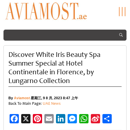
Discover White Iris Beauty Spa
Summer Special at Hotel
Continentale in Florence, by
Lungarno Collection
By
Aviamost
星期三, 9 8 月, 2023 8:47 上午
Back To Main Page:
UAE News
Facebook
X
Pinterest
Email
LinkedIn
Messenger
WhatsApp
Sina
分
Weibo
享