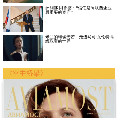
萨利赫·阿鲁德：“信任是阿联酋企业
最重要的资产”
米兰的璀璨光芒：走进马可·瓦伦特高
级珠宝的世界
《空中桥梁》