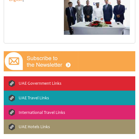
UAE Government Links
UAE Travel Links
International Travel Links
UAE Hotels Links