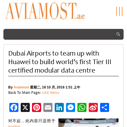
Dubai Airports to team up with
Huawei to build world’s first Tier III
certified modular data centre
By
Aviamost
星期二, 18 10 月, 2016 1:51 上午
Back To Main Page:
UAE News
Facebook
X
Pinterest
Email
LinkedIn
Messenger
WhatsApp
Sina
分
Weibo
享
对不起，此内容只适用于
English
。