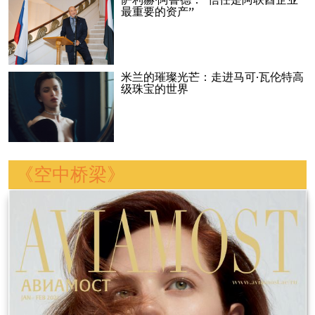
萨利赫·阿鲁德：“信任是阿联酋企业
最重要的资产”
米兰的璀璨光芒：走进马可·瓦伦特高
级珠宝的世界
《空中桥梁》