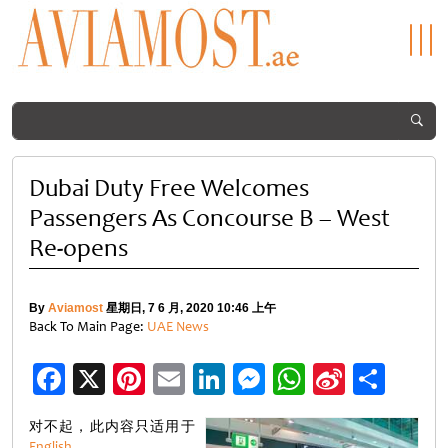
Dubai Duty Free Welcomes
Passengers As Concourse B – West
Re-opens
By
Aviamost
星期日, 7 6 月, 2020 10:46 上午
Back To Main Page:
UAE News
Facebook
X
Pinterest
Email
LinkedIn
Messenger
WhatsApp
Sina
分
Weibo
享
对不起，此内容只适用于
English
。