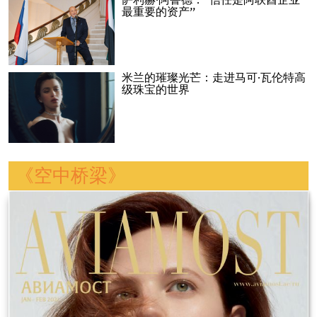
萨利赫·阿鲁德：“信任是阿联酋企业
最重要的资产”
米兰的璀璨光芒：走进马可·瓦伦特高
级珠宝的世界
《空中桥梁》