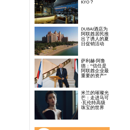
KYO？
DUBAI酒店为
阿联酋居民推
出了诱人的夏
日促销活动
萨利赫·阿鲁
德：“信任是
阿联酋企业最
重要的资产”
米兰的璀璨光
芒：走进马可
·瓦伦特高级
珠宝的世界