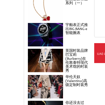
系列（一）
宇舶表正式推
出BIG BANG e
智能腕表
英国时装品牌
UAE 
巴宝莉
(Burberry)在
伦敦泰特现代
美术馆的时装
秀
华伦天奴
(Valentino)高
级定制时装秀
你还没去过