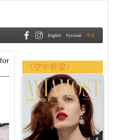
English
Русский
中文
for
《空中桥梁》