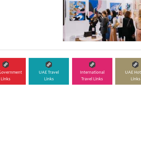
Government
UAE Travel
International
UAE Hot
Links
Links
Travel Links
Links