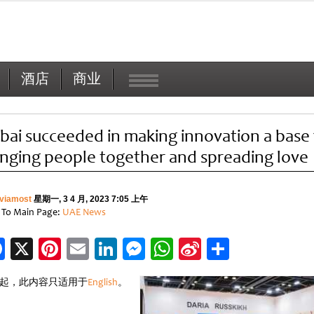
酒店
商业
bai succeeded in making innovation a base 
inging people together and spreading love
viamost
星期一, 3 4 月, 2023 7:05 上午
 To Main Page:
UAE News
Facebook
X
Pinterest
Email
LinkedIn
Messenger
WhatsApp
Sina
分
Weibo
享
起，此内容只适用于
English
。