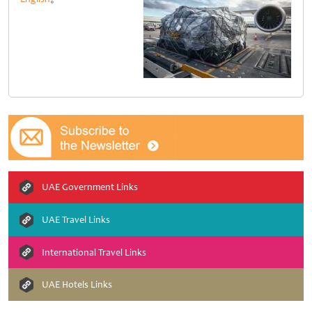
UAE Government Links
UAE Travel Links
International Travel Links
UAE Hotels Links