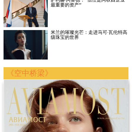
萨利赫·阿鲁德：“信任是阿联酋企业
最重要的资产”
米兰的璀璨光芒：走进马可·瓦伦特高
级珠宝的世界
《空中桥梁》