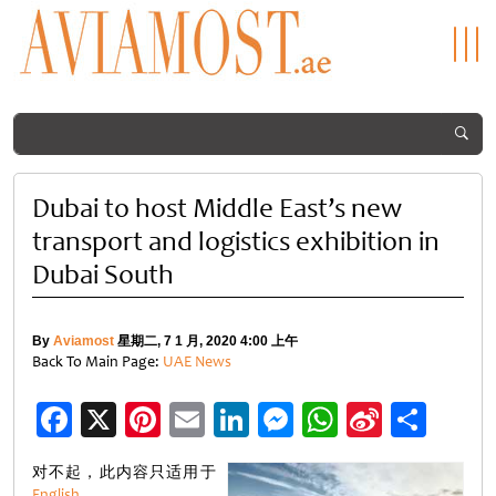
Dubai to host Middle East’s new
transport and logistics exhibition in
Dubai South
By
Aviamost
星期二, 7 1 月, 2020 4:00 上午
Back To Main Page:
UAE News
Facebook
X
Pinterest
Email
LinkedIn
Messenger
WhatsApp
Sina
分
Weibo
享
对不起，此内容只适用于
English
。