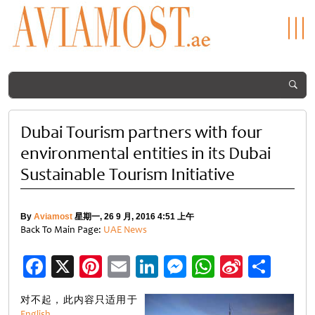
Dubai Tourism partners with four
environmental entities in its Dubai
Sustainable Tourism Initiative
By
Aviamost
星期一, 26 9 月, 2016 4:51 上午
Back To Main Page:
UAE News
Facebook
X
Pinterest
Email
LinkedIn
Messenger
WhatsApp
Sina
分
Weibo
享
对不起，此内容只适用于
English
。