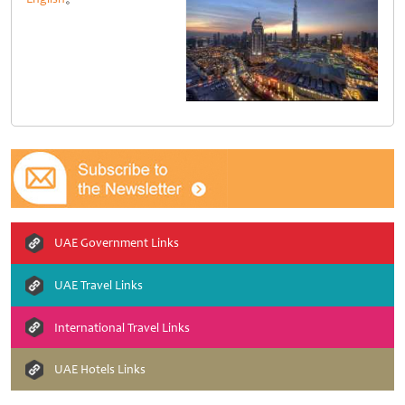
UAE Government Links
UAE Travel Links
International Travel Links
UAE Hotels Links