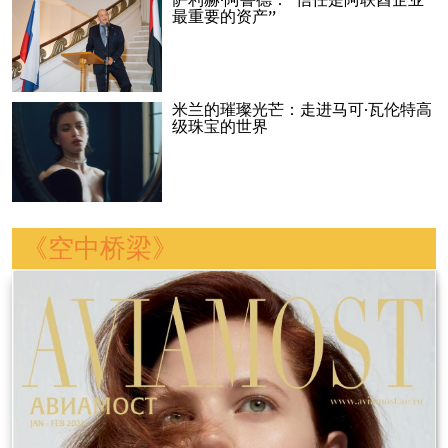
萨利赫·阿鲁德：“信任是阿联酋企业
最重要的资产”
米兰的璀璨光芒：走进马可·瓦伦特高
级珠宝的世界
《空中桥梁》