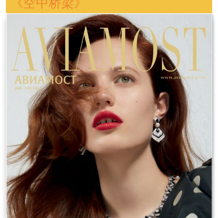
《空中桥梁》