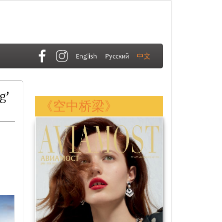
English
Русский
中文
g’
《空中桥梁》