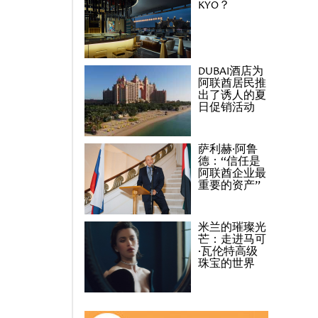
KYO？
DUBAI酒店为
阿联酋居民推
出了诱人的夏
日促销活动
萨利赫·阿鲁
德：“信任是
阿联酋企业最
重要的资产”
米兰的璀璨光
芒：走进马可
·瓦伦特高级
珠宝的世界