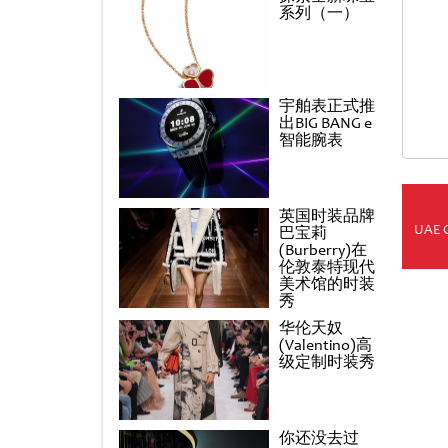
系列（一）
宇舶表正式推
出BIG BANG e
智能腕表
英国时装品牌
UAE 
巴宝莉
(Burberry)在
伦敦泰特现代
美术馆的时装
秀
华伦天奴
(Valentino)高
级定制时装秀
你还没去过