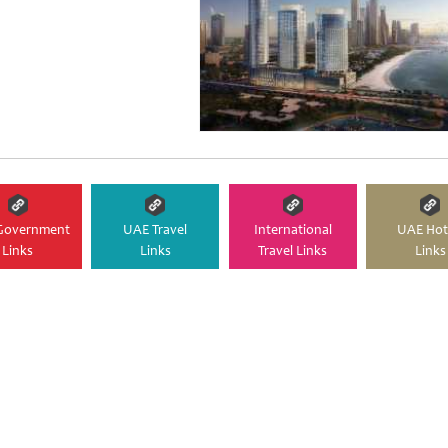
Government
UAE Travel
International
UAE Hot
Links
Links
Travel Links
Links