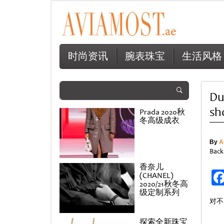
时尚资讯
腕表珠宝
生活风格
Du
sh
Prada 2020秋
冬高级成衣
By
A
Back
香奈儿
(CHANEL)
2020/21秋冬高
级定制系列
对不
探索全新珠宝