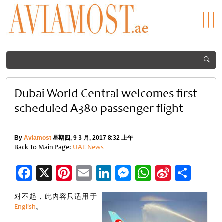
Dubai World Central welcomes first
scheduled A380 passenger flight
By
Aviamost
星期四, 9 3 月, 2017 8:32 上午
Back To Main Page:
UAE News
Facebook
X
Pinterest
Email
LinkedIn
Messenger
WhatsApp
Sina
分
Weibo
享
对不起，此内容只适用于
English
。