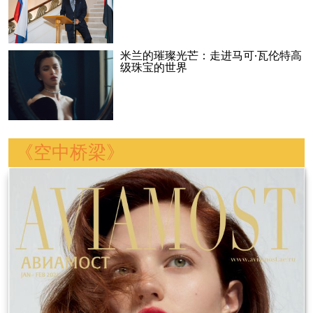
米兰的璀璨光芒：走进马可·瓦伦特高
级珠宝的世界
《空中桥梁》