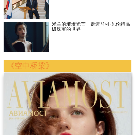
米兰的璀璨光芒：走进马可·瓦伦特高
级珠宝的世界
《空中桥梁》