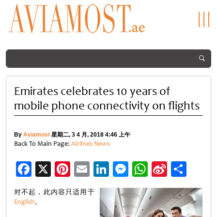
Emirates celebrates 10 years of
mobile phone connectivity on flights
By
Aviamost
星期二, 3 4 月, 2018 4:46 上午
Back To Main Page:
Airlines News
Facebook
X
Pinterest
Email
LinkedIn
Messenger
WhatsApp
Sina
分
Weibo
享
对不起，此内容只适用于
English
。