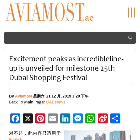
Excitement peaks as incredibleline-
up is unveiled for milestone 25th
Dubai Shopping Festival
By
Aviamost
星期六, 21 12 月, 2019 3:20 下午
Back To Main Page:
UAE News
Facebook
X
Pinterest
Email
LinkedIn
Messenger
WhatsApp
Sina
分
Weibo
享
对不起，此内容只适用于
English
。