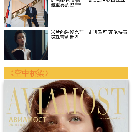
萨利赫·阿鲁德：“信任是阿联酋企业
最重要的资产”
米兰的璀璨光芒：走进马可·瓦伦特高
级珠宝的世界
《空中桥梁》