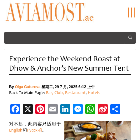
Experience the Weekend Roast at
Dhow & Anchor’s New Summer Tent
By
Olga Gafurova
星期二, 29 7 月, 2025 6:12 上午
Back To Main Page:
Bar, Club, Restaurant
,
Hotels
Facebook
X
Pinterest
Email
LinkedIn
Messenger
WhatsApp
Sina
分
Weibo
享
对不起，此内容只适用于
English
和
Русский
。