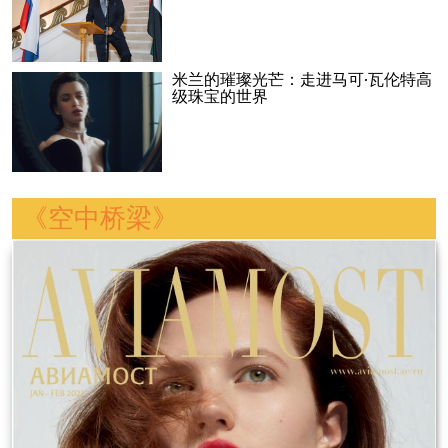
米兰的璀璨光芒：走进马可·瓦伦特高
级珠宝的世界
《空中桥梁》