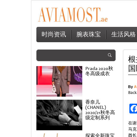
时尚资讯
腕表珠宝
生活风格
根
国
Prada 2020秋
冬高级成衣
By
A
Back
香奈儿
(CHANEL)
2020/21秋冬高
级定制系列
在谢
马克
探索全新珠宝
酋长