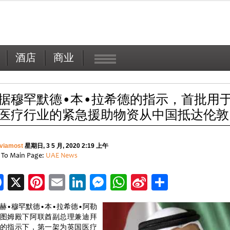
酒店
商业
据穆罕默德•本•拉希德的指示，首批用
医疗行业的紧急援助物资从中国抵达伦敦
viamost
星期日, 3 5 月, 2020 2:19 上午
 To Main Page:
UAE News
Facebook
X
Pinterest
Email
LinkedIn
Messenger
WhatsApp
Sina
分
Weibo
享
赫•穆罕默德•本•拉希德•阿勒
图姆殿下阿联酋副总理兼迪拜
的指示下，第一架为英国医疗