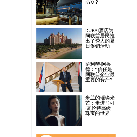
KYO？
DUBAI酒店为
阿联酋居民推
出了诱人的夏
日促销活动
萨利赫·阿鲁
德：“信任是
阿联酋企业最
重要的资产”
米兰的璀璨光
芒：走进马可
·瓦伦特高级
珠宝的世界