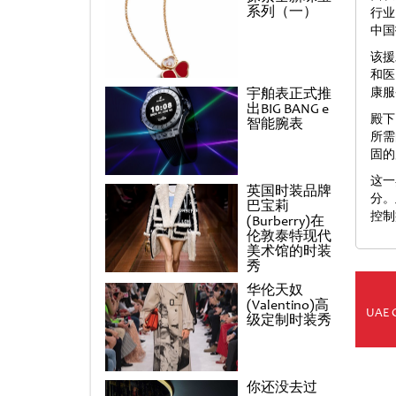
系列（一）
行业
中国
该援
和医
宇舶表正式推
康服务
出BIG BANG e
殿下
智能腕表
所需
固的
这一
英国时装品牌
分。
巴宝莉
控制
(Burberry)在
伦敦泰特现代
美术馆的时装
秀
华伦天奴
(Valentino)高
UAE 
级定制时装秀
你还没去过