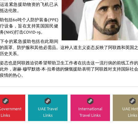
运送紧急援助物资的飞机已从
抵达伦敦。
助包括60吨个人防护装备(PPE)
疗设备，旨在支持英国国民健
(NHS)打击COVID-19。
下令的紧急援助包括在此期间
的面罩、防护服和其他必需品。这种人道主义姿态反映了阿联酋和英国
历史关系。
姿态也是阿联酋迫切希望帮助卫生工作者在抗击这一流行病的前线工作
此外，谢赫·穆罕默德·本·拉希德的慷慨援助表明了阿联酋对支持国际社
疫情的热心。
Government
UAE Travel
International
UAE Hot
Links
Links
Travel Links
Links