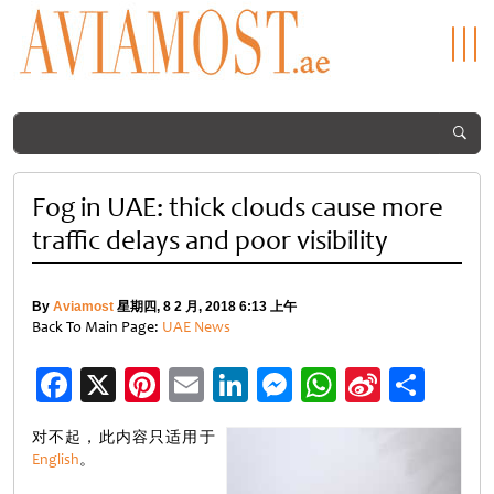
Fog in UAE: thick clouds cause more
traffic delays and poor visibility
By
Aviamost
星期四, 8 2 月, 2018 6:13 上午
Back To Main Page:
UAE News
Facebook
X
Pinterest
Email
LinkedIn
Messenger
WhatsApp
Sina
分
Weibo
享
对不起，此内容只适用于
English
。