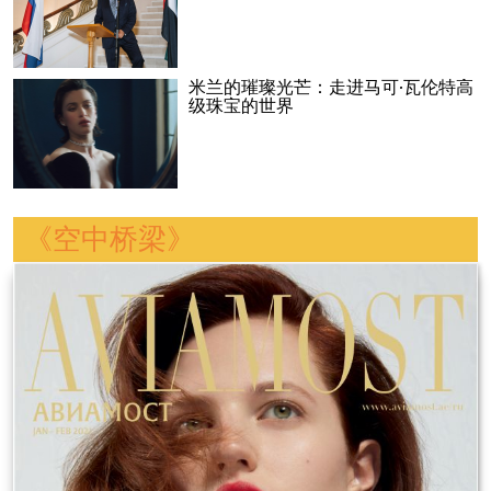
米兰的璀璨光芒：走进马可·瓦伦特高
级珠宝的世界
《空中桥梁》