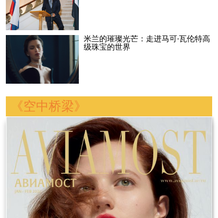
米兰的璀璨光芒：走进马可·瓦伦特高
级珠宝的世界
《空中桥梁》