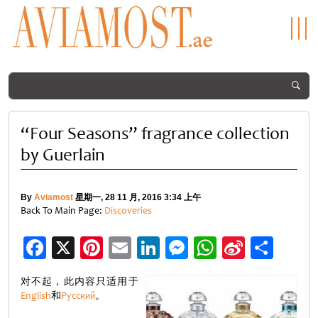
“Four Seasons” fragrance collection
by Guerlain
By
Aviamost
星期一, 28 11 月, 2016 3:34 上午
Back To Main Page:
Discoveries
Facebook
X
Pinterest
Email
LinkedIn
Messenger
WhatsApp
Sina
分
Weibo
享
对不起，此内容只适用于
English
和
Русский
。