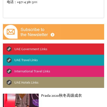
电话：+971 4 381 3111
UAE Government Links
UAE Travel Links
International Travel Links
UAE Hotels Links
Prada 2020秋冬高级成衣