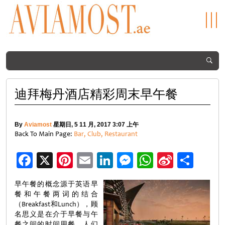
迪拜梅丹酒店精彩周末早午餐
By
Aviamost
星期日, 5 11 月, 2017 3:07 上午
Back To Main Page:
Bar, Club, Restaurant
Facebook
X
Pinterest
Email
LinkedIn
Messenger
WhatsApp
Sina
分
Weibo
享
早午餐的概念源于英语早
餐和午餐两词的结合
（Breakfast和Lunch），顾
名思义是在介于早餐与午
餐之间的时间用餐。人们