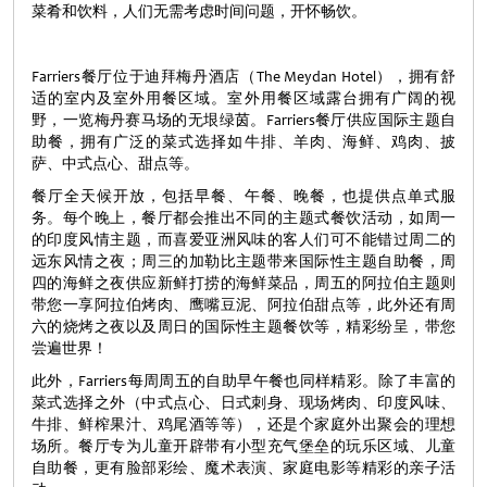
菜肴和饮料，人们无需考虑时间问题，开怀畅饮。
Farriers餐厅位于迪拜梅丹酒店（The Meydan Hotel），拥有舒
适的室内及室外用餐区域。室外用餐区域露台拥有广阔的视
野，一览梅丹赛马场的无垠绿茵。Farriers餐厅供应国际主题自
助餐，拥有广泛的菜式选择如牛排、羊肉、海鲜、鸡肉、披
萨、中式点心、甜点等。
餐厅全天候开放，包括早餐、午餐、晚餐，也提供点单式服
务。每个晚上，餐厅都会推出不同的主题式餐饮活动，如周一
的印度风情主题，而喜爱亚洲风味的客人们可不能错过周二的
远东风情之夜；周三的加勒比主题带来国际性主题自助餐，周
四的海鲜之夜供应新鲜打捞的海鲜菜品，周五的阿拉伯主题则
带您一享阿拉伯烤肉、鹰嘴豆泥、阿拉伯甜点等，此外还有周
六的烧烤之夜以及周日的国际性主题餐饮等，精彩纷呈，带您
尝遍世界！
此外，Farriers每周周五的自助早午餐也同样精彩。除了丰富的
菜式选择之外（中式点心、日式刺身、现场烤肉、印度风味、
牛排、鲜榨果汁、鸡尾酒等等），还是个家庭外出聚会的理想
场所。餐厅专为儿童开辟带有小型充气堡垒的玩乐区域、儿童
自助餐，更有脸部彩绘、魔术表演、家庭电影等精彩的亲子活