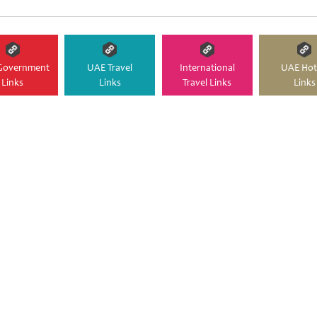
Government
UAE Travel
International
UAE Hot
Links
Links
Travel Links
Links