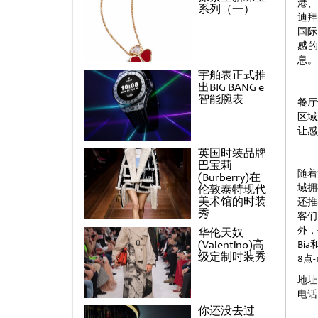
港、
系列（一）
迪拜
国际
感
息。
宇舶表正式推
出BIG BANG e
智能腕表
餐厅
区域
让感
英国时装品牌
巴宝莉
随着
(Burberry)在
域拥
伦敦泰特现代
美术馆的时装
还推
秀
客们
外，
华伦天奴
(Valentino)高
Bi
级定制时装秀
8点
地址：P
电话：
你还没去过