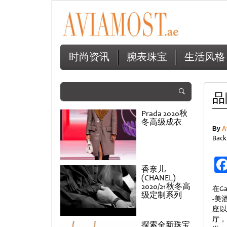
时尚资讯
腕表珠宝
生活风格
品
Prada 2020秋
冬高级成衣
By
A
Back
香奈儿
(CHANEL)
2020/21秋冬高
在G
级定制系列
-美
座
厅，
探索全新珠宝