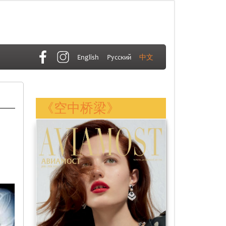
English
Русский
中文
《空中桥梁》