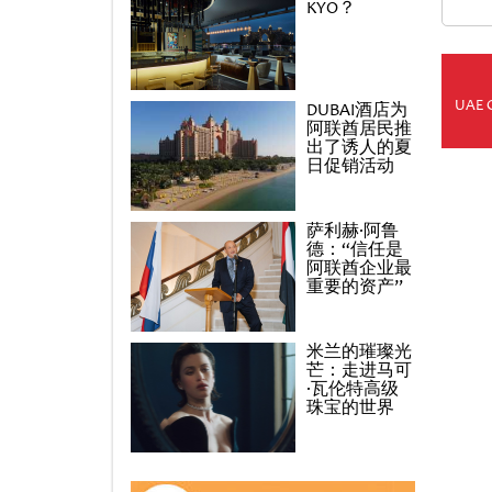
KYO？
UAE 
DUBAI酒店为
阿联酋居民推
出了诱人的夏
日促销活动
萨利赫·阿鲁
德：“信任是
阿联酋企业最
重要的资产”
米兰的璀璨光
芒：走进马可
·瓦伦特高级
珠宝的世界