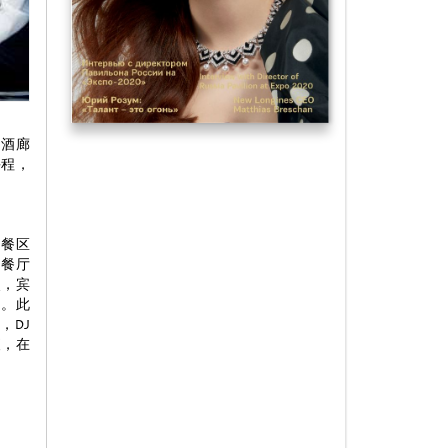
。酒廊
课程，
用餐区
周餐厅
点，宾
姆。此
，DJ
夜，在