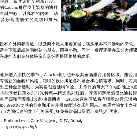
伦敦、布宜诺斯艾利斯开设。
的Gaucho餐厅位于繁华的迪拜
金融中心，以高档的内饰、动
的音乐营造繁忙的高级用餐气
设有户外用餐区域，以及两个私人用餐区域，满足承办不同活动的需求
适合下班后或休闲时刻与朋友、同事小酌。同时，餐厅还举办烹饪大师
兴趣的人们充分体验亲自烹饪阿根廷菜肴的欢乐。
迪拜进入凉快的季节，Gaucho餐厅也开放其全新露台用餐区域。露台
有崭新的面貌和风格，独特的设计满足各种场合和心情需求。同时，每
出三种全新活动，为宾客创造独特体验。工作日的每天下午5点-晚上8
均能享受日落欢乐时光特惠—精选系列红酒、啤酒和鸡尾酒仅23迪拉
每周四和周五晚上9点-凌晨两点，Gaucho露台区域将有现场DJ音乐活动
a和DJ Brett以动感的节奏和乐曲带领你度过欢乐的周末。每周六的女士之
-11点之间抵达的女士们将享受3杯免费饮品以及吧台食品5折优惠。
odium Level, Gate Village 05, DIFC, Dubai,
+971 (0)4 4227898