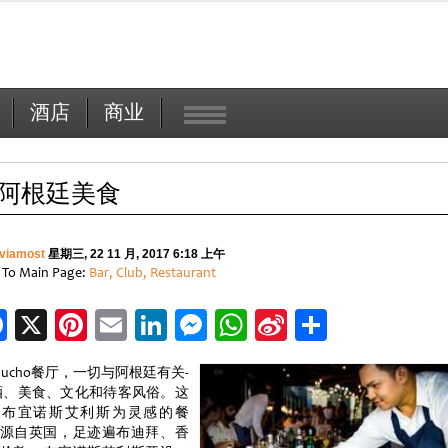
酒店
商业
阿根廷美食
viamost
星期三, 22 11 月, 2017 6:18 上午
 To Main Page:
Bar, Club, Restaurant
Facebook
X
Pinterest
Email
LinkedIn
Messenger
WhatsApp
Sina
分
Weibo
享
aucho餐厅，一切与阿根廷有关-
酒、美食、文化和待客风俗。这
以布宜诺斯艾利斯为灵感的餐
源自英国，足迹遍布迪拜、香