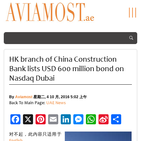
HK branch of China Construction
Bank lists USD 600 million bond on
Nasdaq Dubai
By
Aviamost
星期二, 4 10 月, 2016 5:02 上午
Back To Main Page:
UAE News
Facebook
X
Pinterest
Email
LinkedIn
Messenger
WhatsApp
Sina
分
Weibo
享
对不起，此内容只适用于
English
。