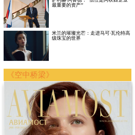
萨利赫·阿鲁德：“信任是阿联酋企业
最重要的资产”
米兰的璀璨光芒：走进马可·瓦伦特高
级珠宝的世界
《空中桥梁》