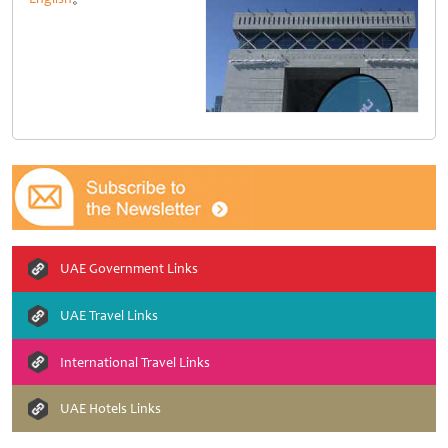
UAE Government Links
UAE Travel Links
International Travel Links
UAE Hotels Links