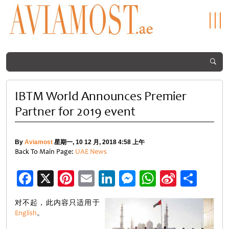
IBTM World Announces Premier
Partner for 2019 event
By
Aviamost
星期一, 10 12 月, 2018 4:58 上午
Back To Main Page:
UAE News
Facebook
X
Pinterest
Email
LinkedIn
Messenger
WhatsApp
Sina
分
Weibo
享
对不起，此内容只适用于
English
。