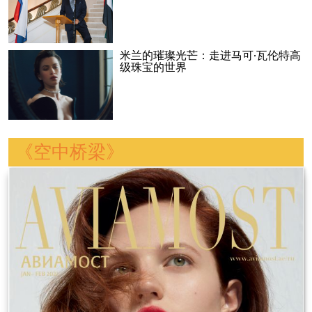
米兰的璀璨光芒：走进马可·瓦伦特高
级珠宝的世界
《空中桥梁》