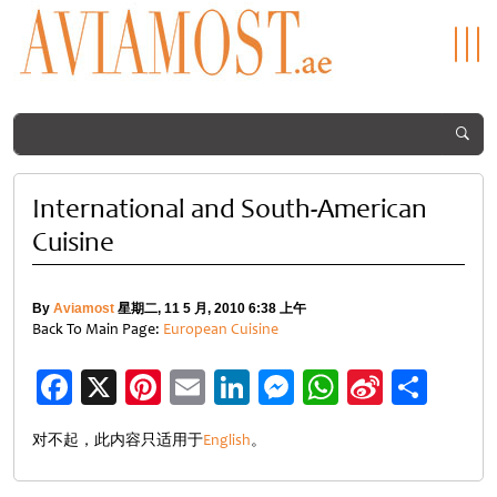
International and South-American
Cuisine
By
Aviamost
星期二, 11 5 月, 2010 6:38 上午
Back To Main Page:
European Cuisine
Facebook
X
Pinterest
Email
LinkedIn
Messenger
WhatsApp
Sina
分
Weibo
享
对不起，此内容只适用于
English
。