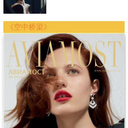
《空中桥梁》