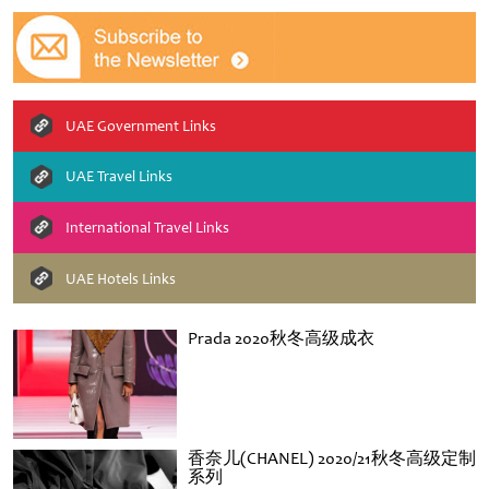
UAE Government Links
UAE Travel Links
International Travel Links
UAE Hotels Links
Prada 2020秋冬高级成衣
香奈儿(CHANEL) 2020/21秋冬高级定制
系列