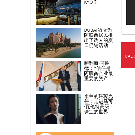
KYO？
DUBAI酒店为
阿联酋居民推
出了诱人的夏
日促销活动
UAE 
萨利赫·阿鲁
德：“信任是
阿联酋企业最
重要的资产”
米兰的璀璨光
芒：走进马可
·瓦伦特高级
珠宝的世界