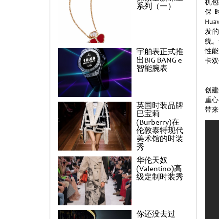
机包括
系列（一）
保时
Hu
发的
统。
宇舶表正式推
性能
出BIG BANG e
卡双
智能腕表
创建
重心
英国时装品牌
带来
巴宝莉
(Burberry)在
伦敦泰特现代
美术馆的时装
秀
华伦天奴
(Valentino)高
级定制时装秀
你还没去过