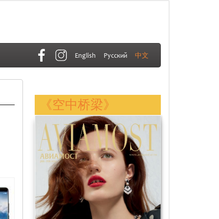
English
Русский
中文
《空中桥梁》