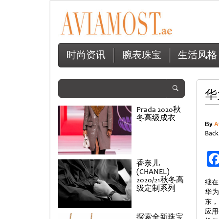
时尚资讯
腕表珠宝
生活风格
华
Prada 2020秋
冬高级成衣
By
A
Back
香奈儿
(CHANEL)
2020/21秋冬高
继在
级定制系列
华为
东，
应用
探索全新珠宝