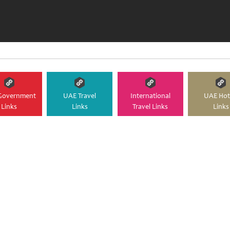
Government
UAE Travel
International
UAE Hot
Links
Links
Travel Links
Links